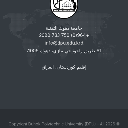
جامعة دهوك التقنية
+964(0) 750 733 2080
info@dpu.edu.krd
61 طريق زاخو، حي مازي، دهوك 1006،
إقليم كوردستان، العراق
© 2026 Copyright Duhok Polytechnic University (DPU) - All