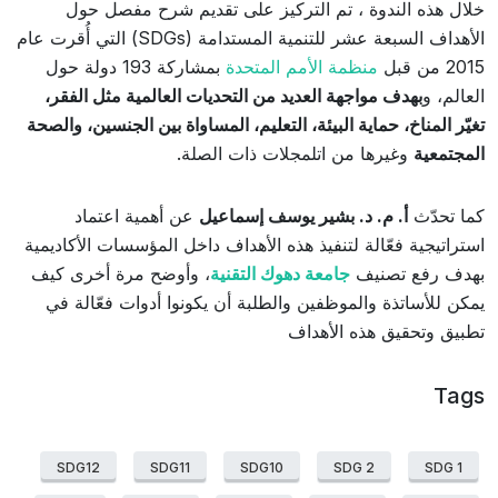
خلال هذه الندوة ، تم التركيز على تقديم شرح مفصل حول
الأهداف السبعة عشر للتنمية المستدامة (SDGs) التي أُقرت عام
2015 من قبل
منظمة الأمم المتحدة
بمشاركة 193 دولة حول
العالم، و
بهدف مواجهة العديد من التحديات العالمية مثل الفقر،
تغيّر المناخ، حماية البيئة، التعليم، المساواة بين الجنسين، والصحة
المجتمعية
وغيرها من اتلمجلات ذات الصلة.
كما تحدّث
أ. م. د. بشير يوسف إسماعيل
عن أهمية اعتماد
استراتيجية فعّالة لتنفيذ هذه الأهداف داخل المؤسسات الأكاديمية
بهدف رفع تصنيف
جامعة دهوك التقنية
، وأوضح مرة أخرى كيف
يمكن للأساتذة والموظفين والطلبة أن يكونوا أدوات فعّالة في
تطبيق وتحقيق هذه الأهداف
Tags
SDG12
SDG11
SDG10
SDG 2
SDG 1