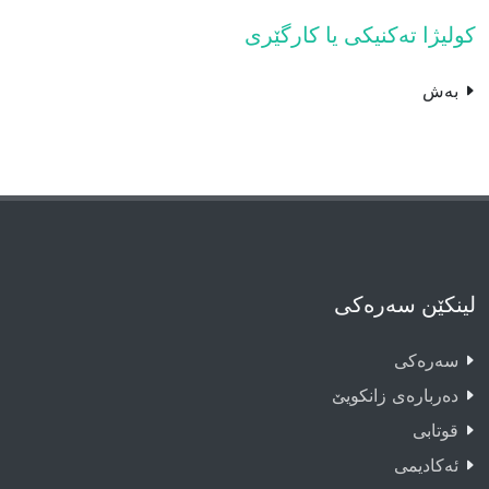
کولیژا تەکنیکى یا کارگێرى
بەش
لینکێن سەرەکی
سەرەکى
دەربارەى زانکویێ
قوتابى
ئەکادیمى