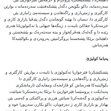
سەردەمانە، داکو بگونجن دگەل پێشکەفتنێت سەردەمانە د بوارێن
کارگێری و ژمێریارى و راگەهاندن و سیستەمێ زانیاری یێن
کارگێری دا، دیسان دا بهێنە گونجاندن دگەل پێدڤیا بازارێ کارى و
خزمەتکرنا جڤاکێ تایبەت د ژینگەها جیهانی یا تەکنولوژیایا هەرى
زێدە دا و گەلەک هەڤرکخواز و ببتە سەنتەرەک بو پێشخستن و
داهێنانێ برێکا پێشخستنا پروگرامیێن پەروەردی و بکوالێتیەکا
هەرەباش.
پەیاما کولیژێ
پێشکێشکرنا فێرخوازیا تەکنولوژی یا تایبەت د بواریێن کارگێری و
ژمێریارى و راگەهاندن و سیستەمێ زانیارى کارگێری دا
بکوالیتیەکا هەرەباش کو قازانجەک ومفایەکێ ئارمانجکرى
پەیدابکت د پروسێسا فێرخوازیێ دا برێکا بەردەستکرنا شیانێت
تەکنولوژی و گەشەکرنا شیانێن هزری و پراکتیکى و کەسى یێن
بهادار بو بازارێ کاری ژ دەرچویان، داکو بکارن سەربورا خوە و
شیانێن خوە پیشکێشى رێکخراو و کومپانیان بکن د کەرتێ تایبەت