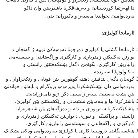
دا لهەرێما کوردستانێ و بەرهەڤکرنا باشترینێن وان داکو
بەردەوامیێ بخواندنا ماستەر و دکتورایێ بدن.
ئارمانجا کولیژێ:
ئارمانجا گشتی یا کولیژێ دەرچونا نەوەیەکێ نوییە ژ گەنجان د
بوارێن تەکنیکێن ژمێریارى و کارگێری وراگەهاندن و سیستەمێ
زانیاریێن کارگێری، بگونجن دگەل پێشکەفتنێن زانستى و
تەکنولوژیایا سەردەم.
گونجان دگەل پێدڤیێن دهێنە گوهورین یێن قوتابى و رێکخراوان، و
بەردەوامى دان بپێشکێشکرنا پەیرەوەو پروگرام و بابەتێن خواندنێ
یێن پشت بەستنێ لسەر زانستى دکن ژبو دامەزراندنێ.
باشترکرنا بها و بنەمایێن نشتیمانى و رێکخستنێ یێن کولیژێ.
پێشکێکشکرنا سەربوران بو دام و دەزگەهان یێن شەهرەزایا
زانستى و پراکتیکى و تیورى د بواریێن تەکنیکێن ژمێریارى و
کارگێری و راگەهاندن و سیستەمێ زانیاریێن کارگێری.
هەلسەنگاندنا دروستیا کارى یا کولیژێ ببەردەوامى وەکى پشکەک