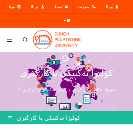
پۆرتاڵ
پەیوەندی
ئیمەیڵ
پۆڕتال
مۆدل
کولیژا تەکنیکى یا کارگێرى
دەسپێك
ئەکادیمی
کۆلێژ
کولیژا تەکنیکى یا کارگێرى
کولیژا تەکنیکى یا کارگێرى