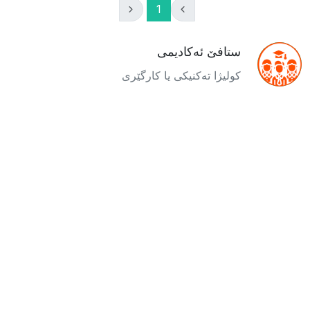
1
ستافێ ئەکادیمی
کولیژا تەکنیکى یا کارگێرى