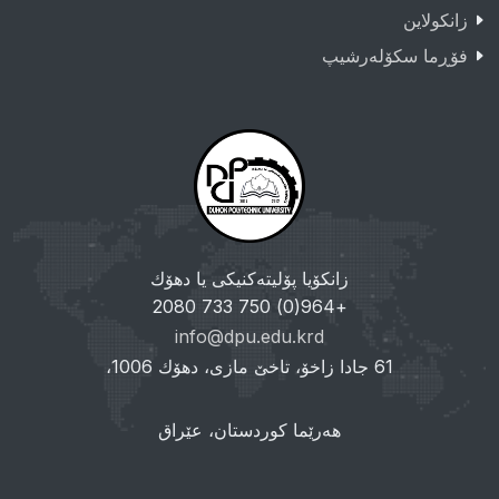
زانکولاین
فۆڕما سکۆلەرشیپ
زانکۆیا پۆلیتەکنیکی یا دهۆك
+964(0) 750 733 2080
info@dpu.edu.krd
61 جادا زاخۆ، تاخێ مازی، دهۆك 1006،
هەرێما کوردستان، عێراق