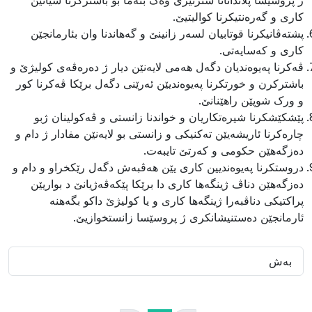
ژ پروسێسا پلاندانانا سترتێژى وەک بنەما بو باشترکرنا شیانێن
کارى و گەرەنتیکرنا کوالیتیێ.
پشتەڤانیکرنا قوتابیان لسەر زانینێ و گەهاندنا وان بئارمانجێن
کارى و کەسایەتى.
ڤەکرنا پەیوەندیان دگەل هەمى لایەنێن دیار ژ دەرەڤەى کولیژێ و
باشترکرن و خورتکرنا پەیوەندیێن ئەرێنى دگەل برێکا ڤەکرنا کور
و ورک شوپێن راهێنانێ.
پێشکێشکرنا شیرەتکاریان و خواندنا زانستى و ڤەکولینان ژبو
چارەکرنا ئاریشەیێن تەکنیکی و زانستى بو لایەنێن مفادار ژ دام و
دەزگەهێن حکومی و کەرتێ تایبەت.
دروستکرنا پەیوەندیین کارى یێن هەڤبەش دگەل رێکخراو و دام و
دەزگەهێن دناڤ ژینگەها کارى دا برێکا پێکەڤەژیانێ د بواریێن
پراکتیکى دناڤبەرا ژینگەها کارى و یا کولیژێ داکو بگەهنە
ئارمانجێن دەستنیشانکرى ژ پروسێسا زانستخوازیێ.
بەش