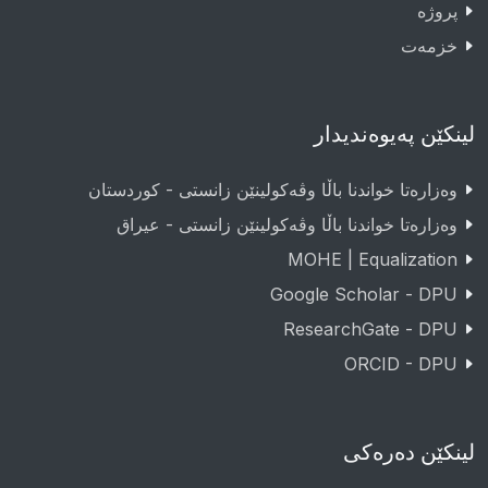
پروژە
خزمەت
لینکێن پەیوەندیدار
وەزارەتا خواندنا باڵا وڤەکولینێن زانستی - کوردستان
وەزارەتا خواندنا باڵا وڤەکولینێن زانستی - عيراق
MOHE | Equalization
Google Scholar - DPU
ResearchGate - DPU
ORCID - DPU
لینکێن دەرەکی