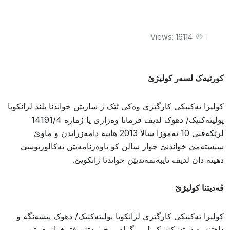
Views: 16114
کورتیەک لسەر کولیژێ
کولیژا تەکنیکى کارگێری وەکى ئێک ژ سازیێن خواندنا بلند لزانکویا
پولیتەکنیک/ دهوک لدیف فرمانا وەزارى یا ژمارە 14191/4
لرێکەفتى 10 تەموزا سالا 2013 هاتیە دامەزراندن و ماوێ
سیستەمێ خواندنێ چوار سالن کو باوەرنامەیێن بەکالوریوسێ
دهینە دان لدیف تایبەتمەندیێن خواندنا زانکویێ.
ڤەدیتنا کولیژێ
کولیژا تەکنیکى کارگێری لزانکویا پولیتەکنیک/ دهوک پیشەنگە و
داهێنەرە د پێشکێشکرنا پروگرام و خزمەتێن فێرخوازیێ یێن