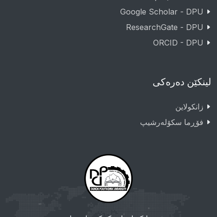
Google Scholar - DPU
ResearchGate - DPU
ORCID - DPU
لینکێن دەرەکی
زانکولاین
فۆڕما سکۆلەرشیپ