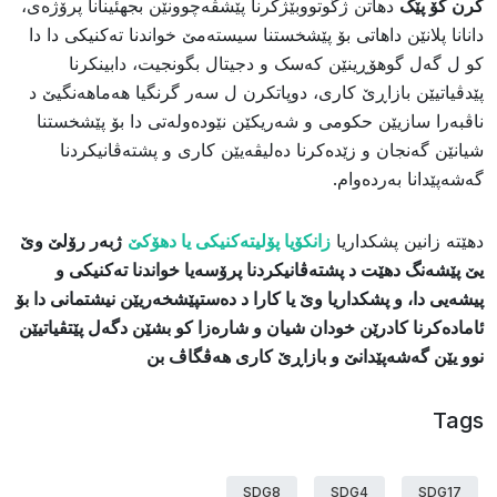
کرن کۆ پێک
دهاتن ژ​گوتووبێژکرنا پێشڤەچوونێن بجهئینانا پرۆژەی، ​
دانانا پلانێن داهاتی بۆ پێشخستنا سیستەمێ خواندنا تەکنیکی دا دا
کو ل گەل گوهۆڕینێن کەسک و دجیتال بگونجیت، ​دابینکرنا
پێدڤیاتیێن بازاڕێ کاری، ​دوپاتکرن ل سەر گرنگیا هەماهەنگیێ د
ناڤبەرا سازیێن حکومی و شەریکێن نێودەولەتی دا بۆ پێشخستنا
شیانێن گەنجان و زێدەکرنا دەلیڤەیێن کاری و پشتەڤانیکردنا
گەشەپێدانا بەردەوام.
​دهێتە زانین پشکداریا
زانکۆیا پۆلیتەکنیکی یا دهۆکێ
ژبەر رۆلێ وێ
یێ پێشەنگ دهێت د پشتەڤانیکردنا پرۆسەیا خواندنا تەکنیکی و
پیشەیی دا، و پشکداریا وێ یا کارا د دەستپێشخەریێن نیشتمانی دا بۆ
ئامادەکرنا کادرێن خودان شیان و شارەزا کو بشێن دگەل پێتڤیاتیێن
نوو یێن گەشەپێدانێ و بازاڕێ کاری هەڤگاڤ بن
Tags
SDG8
SDG4
SDG17