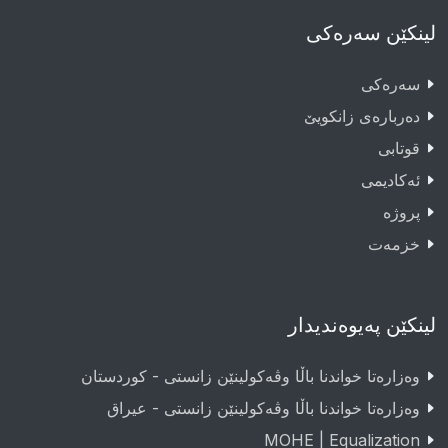
لینکێن سەرەکی
سەرەکى
دەربارەى زانکویێ
قوتابى
ئەکادیمى
پروژە
خزمەت
لینکێن پەیوەندیدار
وەزارەتا خواندنا باڵا وڤەکولینێن زانستی - کوردستان
وەزارەتا خواندنا باڵا وڤەکولینێن زانستی - عيراق
MOHE | Equalization