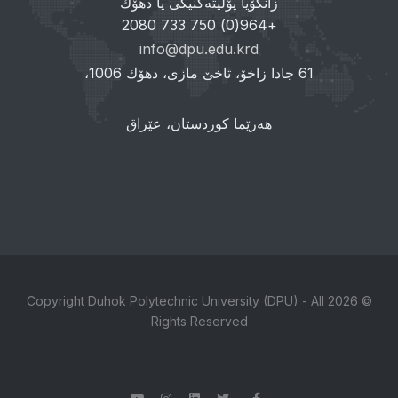
زانکۆیا پۆلیتەکنیکی یا دهۆك
+964(0) 750 733 2080
info@dpu.edu.krd
61 جادا زاخۆ، تاخێ مازی، دهۆك 1006،
هەرێما کوردستان، عێراق
© 2026 Copyright Duhok Polytechnic University (DPU) - All
Rights Reserved