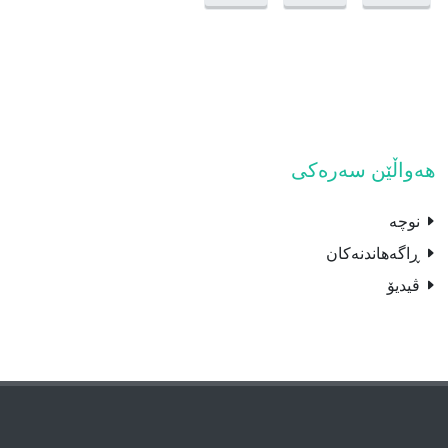
هەواڵێن سەرەکی
نوچە
ڕاگەهاندنەکان
ڤیدیۆ