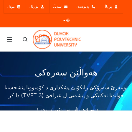
پۆرتاڵ
پەیوەندی
ئیمەیڵ
پۆڕتال
مۆدل
هەواڵێن سەرەکی
نوینەرێ سەرۆکێ زانکۆیێ پشکداری د کۆمبوونا پێشخستنا
خواندنا تەکنیکی و پیشەیی ل عیراقێ (TVET 3) دا کر
دەسپێك
هەواڵێن سەرەکی
نوچە
نوینەرێ سەرۆکێ زانکۆیێ پشکداری د کۆمبوونا پێشخستنا خواندنا
تەکنیکی و پیشەیی ل عیراقێ (TVET 3) دا کر