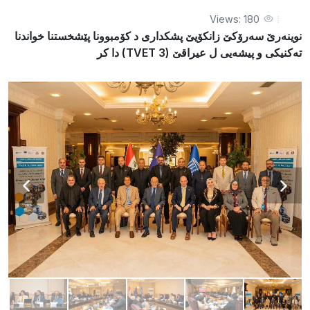
Views: 180
نوینەرێ سەرۆکێ زانکۆیێ پشکداری د کۆمبوونا پێشخستنا خواندنا
تەکنیکی و پیشەیی ل عیراقێ (TVET 3) دا کر