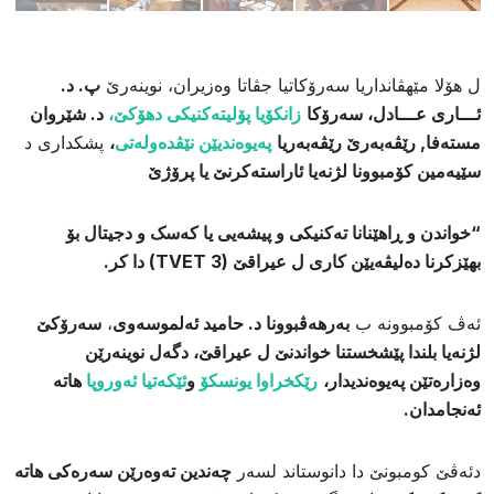
ل هۆلا مێهڤانداریا سەرۆکاتیا جڤاتا وەزیران، نوینەرێ
پ. د.
ئـــاری عـــادل، سەرۆکا
زانکۆیا پۆلیتەکنیکی دهۆکێ،
د. شێروان
مستەفا, رێڤەبەرێ رێڤەبەریا
پەیوەندیێن نێڤدەولەتی
،
پشکداری د
سێیەمین کۆمبوونا لژنەیا ئاراستەکرنێ یا پرۆژێ
“خواندن و ڕاهێنانا تەکنیکی و پیشەیی یا کەسک و دجیتال بۆ
بهێزکرنا دەلیڤەیێن کاری ل عیراقێ (TVET 3) دا کر.
​ئەڤ کۆمبوونە ب
بەرهەڤبوونا د. حامید ئەلموسەوی
،
سەرۆکێ
لژنەیا بلندا پێشخستنا خواندنێ ل عیراقێ، دگەل نوینەرێن
وەزارەتێن پەیوەندیدار،
رێکخراوا یونسکۆ
و
ئێکەتیا ئەوروپا
هاتە
ئەنجامدان.
دئەڤێ کومبونێ دا دانوستاند لسەر
چەندین ​تەوەرێن سەرەکی هاتە