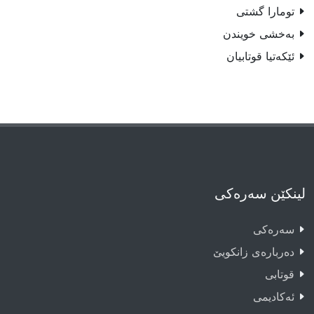
تومارا گشتى
بەخشى خویندن
ئێکەتیا قوتابیان
لینکێن سەرەکی
سەرەکى
دەربارەى زانکویێ
قوتابى
ئەکادیمى