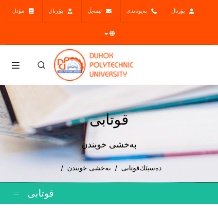
پۆرتاڵ
پەیوەندی
ئیمەیڵ
پۆڕتال
مۆدل
قوتابی
بەخشى خویندن
دەسپێك
قوتابی
بەخشى خویندن
قوتابی