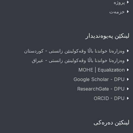
پروژە
خزمەت
لینکێن پەیوەندیدار
وەزارەتا خواندنا باڵا وڤەکولینێن زانستی - کوردستان
وەزارەتا خواندنا باڵا وڤەکولینێن زانستی - عيراق
MOHE | Equalization
Google Scholar - DPU
ResearchGate - DPU
ORCID - DPU
لینکێن دەرەکی