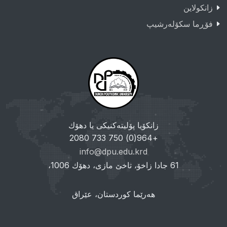
زانکولاین
فۆڕما سکۆلەرشیپ
زانکۆیا پۆلیتەکنیکی یا دهۆك
+964(0) 750 733 2080
info@dpu.edu.krd
61 جادا زاخۆ، تاخێ مازی، دهۆك 1006،
هەرێما کوردستان، عێراق