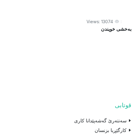
Views: 13074
بەخشى خویندن
قوتابی
سه‌نته‌رێ گه‌شه‌پێدانا كارى
کارگێڕبا بزنسان