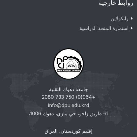
روابط خارجية
زانکولاین
استمارة المنحة الدراسية
جامعة دهوك التقنية
+964(0) 750 733 2080
info@dpu.edu.krd
61 طريق زاخو، حي مازي، دهوك 1006،
إقليم كوردستان، العراق