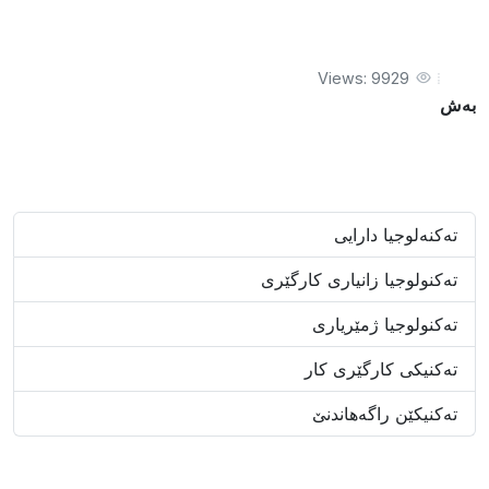
Views: 9929
بەش
تەکنه‌لوجیا دارایی
تەکنولوجیا زانیاری کارگێری
تەکنولوجیا ژمێریاری
تەکنیکی کارگێری کار
تەکنیکێن راگەهاندنێ