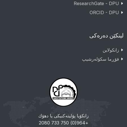
ResearchGate - DPU
ORCID - DPU
لینکێن دەرەکی
زانکولاین
فۆڕما سکۆلەرشیپ
زانکۆیا پۆلیتەکنیکی یا دهۆك
+964(0) 750 733 2080