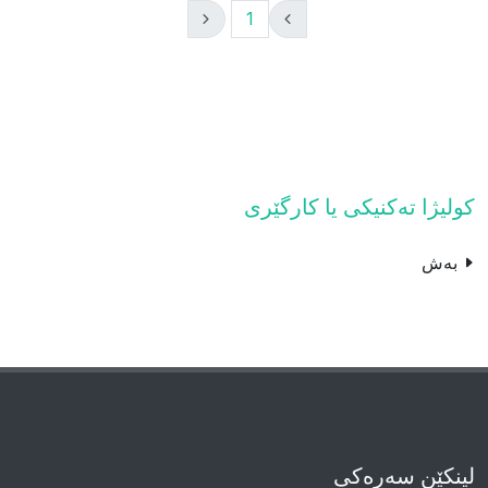
1
کولیژا تەکنیکى یا کارگێرى
بەش
لینکێن سەرەکی