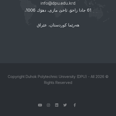
info@dpu.edu.krd
61 جادا زاخۆ، تاخێ مازی، دهۆك 1006،
هەرێما کوردستان، عێراق
© 2026 Copyright Duhok Polytechnic University (DPU) - All
Rights Reserved