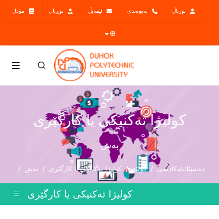
پۆرتاڵ
پەیوەندی
ئیمەیڵ
پۆڕتال
مۆدل
کولیژا تەکنیکى یا کارگێرى
بەش
دەسپێك
ئەکادیمی
کۆلێژ
کولیژا تەکنیکى یا کارگێرى
بەش
کولیژا تەکنیکى یا کارگێرى