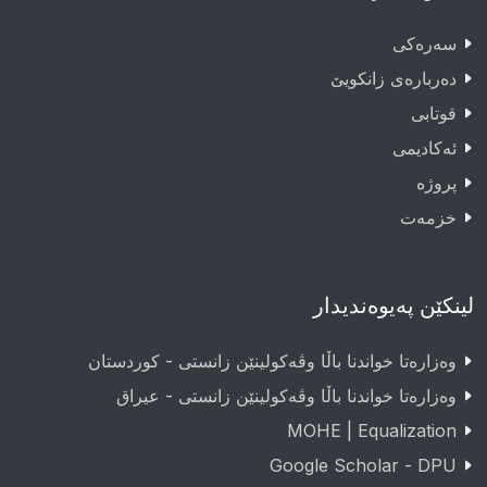
سەرەکى
دەربارەى زانکویێ
قوتابى
ئەکادیمى
پروژە
خزمەت
لینکێن پەیوەندیدار
وەزارەتا خواندنا باڵا وڤەکولینێن زانستی - کوردستان
وەزارەتا خواندنا باڵا وڤەکولینێن زانستی - عيراق
MOHE | Equalization
Google Scholar - DPU