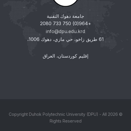
جامعة دهوك التقنية
+964(0) 750 733 2080
info@dpu.edu.krd
61 طريق زاخو، حي مازي، دهوك 1006،
إقليم كوردستان، العراق
© 2026 Copyright Duhok Polytechnic University (DPU) - All
Rights Reserved