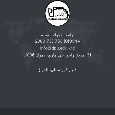
جامعة دهوك التقنية
+964(0) 750 733 2080
info@dpu.edu.krd
61 طريق زاخو، حي مازي، دهوك 1006،
إقليم كوردستان، العراق