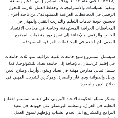
(TVET3) حتى عام ٢٠٢٧. يهدف المشروع إلى "دعم ومتابعة
وتنفيذ السياسات والاستراتيجيات وخطط العمل اللازمة للتحول
الرقمي في المحافظات العراقية المستهدفة". من ناحية أخرى،
تحسين جودة خدمات التعليم والتدريب التقني والمهني في
المحافظات العراقية المستهدفة، وخاصة في مجالات الاقتصاد
الخاص والرقمي، بالإضافة إلى تعزيز دور منظمات المجتمع
المدني. لدينا دعم في المحافظات العراقية المستهدفة.
سيشمل المشروع سبع جامعات تقنية عراقية، منها ثلاث جامعات
في إقليم كردستان، بالإضافة إلى جامعة بغداد للتكنولوجيا. كما
يشمل ثماني مدارس مهنية في بغداد ونينوى وأربيل وصلاح الدين
وبابل والديوانية وذي قار والبصرة، ومركزين للتدريب المهني في
صلاح الدين والبصرة.
وشكر ممثلو الحكومة الاتحاد الأوروبي على دعمه المستمر لقطاع
التعليم في العراق، ومنظمة اليونسكو على جهودها في تنفيذ
البرامج والمشاريع التي تخدم الشباب وتؤهلهم لسوق العمل