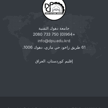
جامعة دهوك التقنية
+964(0) 750 733 2080
info@dpu.edu.krd
61 طريق زاخو، حي مازي، دهوك 1006،
إقليم كوردستان، العراق