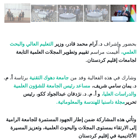
بحضور وإشراف
د. آرام محمد قادر، وزير
التعليم العالي والبحث
العلمي،
أُقيمت مراسم
تقييم وتطوير المجلات العلمية التابعة
لجامعات إقليم كردستان.
وشارك في هذه الفعالية وفد من
جامعة دهوك التقنية
برئاسة
أ. م.
د. يمان سامي شريف،
مساعد رئيس الجامعة للشؤون العلمية
والدراسات العليا،
و أ. م. د. نژدفان عبدالجواد ككو،
رئيس
تحرير
مجلة داسنيا للهندسة والمعلوماتية.
وتأتي هذه المشاركة ضمن إطار الجهود المستمرة للجامعة الرامية
إلى الارتقاء بمستوى المجلات والبحوث العلمية، وتعزيز المسيرة
الأكاديمية في إقليم كردستان