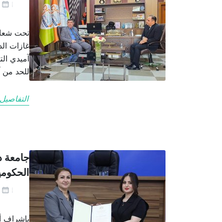
يو
تحت شعار“
غازات الد
آميدي الت
للحد من آ
التفاصيل
جامعة ده
الحكومي
يو
بإشراف أ