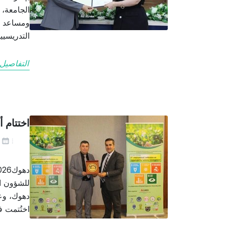
الجامعة، 
ومساعد م
التدريسيي
التفاصيل
اختتام أعم
يو
للشؤون ال
دهوك، وعم
اختُتمت ف