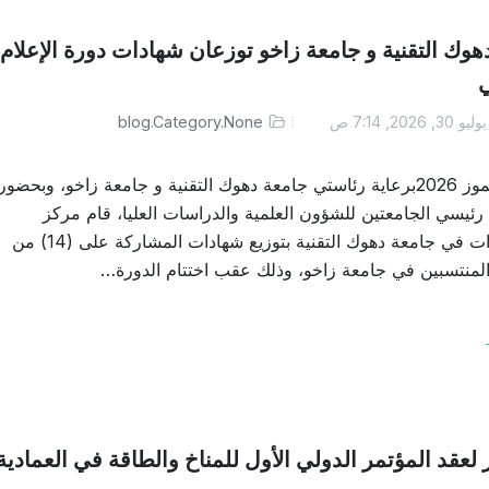
هوك التقنية و جامعة زاخو توزعان شهادات دورة الإعلام
ي
ليو 30, 2026, 7:14 ص
blog.Category.None
زاخو30 تموز 2026برعاية رئاستي جامعة دهوك التقنية و جامعة زاخو، وبحضور
يسي الجامعتين للشؤون العلمية والدراسات العليا، قام مركز
الاستشارات في جامعة دهوك التقنية بتوزيع شهادات المشاركة على (14) من
المنتسبين في جامعة زاخو، وذلك عقب اختتام الدورة…
 لعقد المؤتمر الدولي الأول للمناخ والطاقة في العمادية