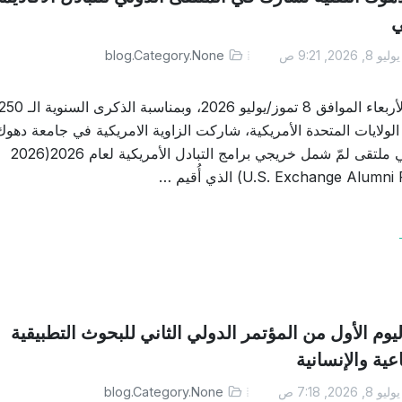
ي
ليو 8, 2026, 9:21 ص
blog.Category.None
في يوم الأربعاء الموافق 8 تموز/يوليو 2026، وبمناسبة الذكرى السنوية ال
الولايات المتحدة الأمريكية، شاركت الزاوية الامريكية في جامعة دهوك
التقنية في ملتقى لمّ شمل خريجي برامج التبادل الأمريكية لعام 2026(2026
U.S. Exchange Alu) الذي أُقيم …
ليوم الأول من المؤتمر الدولي الثاني للبحوث التطبيقية
عية والإنسانية
ليو 8, 2026, 7:18 ص
blog.Category.None