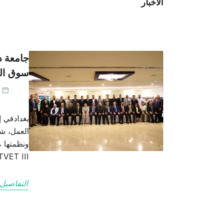
الاخبار
جامعة د
سوق ال
أ
بغدادفي إ
العمل، ش
TVET III.وشارك في الورشة كلٌّ من د. شيروان مصطفى س
التفاصيل