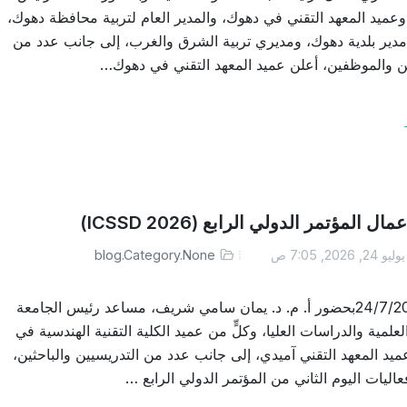
وعميد المعهد التقني في دهوك، والمدير العام لتربية محافظة دهوك،
دير بلدية دهوك، ومديري تربية الشرق والغرب، إلى جانب عدد من
ن والموظفين، أعلن عميد المعهد التقني في دهوك…
ال المؤتمر الدولي الرابع (ICSSD 2026)
ليو 24, 2026, 7:05 ص
blog.Category.None
دهوك24/7/2026بحضور أ. م. د. يمان سامي شريف، مساعد رئيس الجامعة
علمية والدراسات العليا، وكلٍّ من عميد الكلية التقنية الهندسية في
يد المعهد التقني آمیدي، إلى جانب عدد من التدريسيين والباحثين،
عاليات اليوم الثاني من المؤتمر الدولي الرابع …