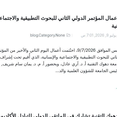
عمال المؤتمر الدولي الثاني للبحوث التطبيقية والاجتماع
ية
ليو 9, 2026, 7:01 ص
blog.Category.None
يوم الخميس الموافق 9/7/2026، اختُتمت أعمال اليوم الثاني والأخير من المؤ
ثاني للبحوث التطبيقية والاجتماعية والإنسانية، الذي أُقيم تحت إشراف
عة دهوك التقنية أ. د. آري عادل، وبحضور أ. م. د. يمان سام شريف,
يس الجامعة للشؤون العلمية والد…
هوك التقنية تشارك في الملتقى الدولي للتبادل الأكاديم