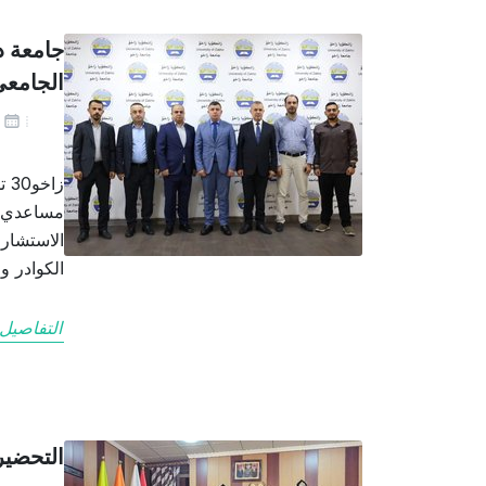
جامعة د
الجامع
يو
مساعدي رئ
الكوادر و
التفاصيل
التحضير