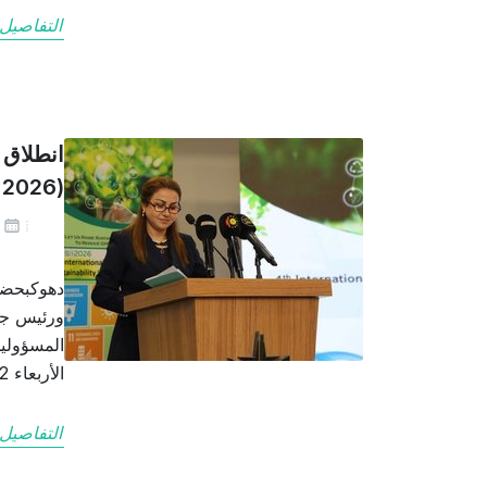
التفاصيل
انطلاق ا
(ICSSD 2026) في دهوك
يو
دهوكبحضو
ورئيس جام
المسؤولين
الأربعاء 22/ 7/ 2026 في فندق برور فعاليات المؤتمر…
التفاصيل