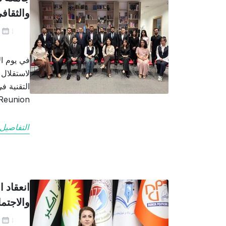
والثقاف
يو
لاستقلال 
mni Reunion
التفاصيل
انعقاد ا
والاجتما
يو