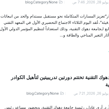
ليو 28, 2026, 7:46 ص
blog.Category.None
تعزيز المسارات المتكاملة نحو مستقبل مستدام والحد من انبعاثات
فيئة”،عُقد اليوم الثلاثاء الاجتماع التحضيري الأول في المعهد التقني
ابع لـجامعة دهوك التقنية، وذلك استعداداً لتنظيم المؤتمر الدولي الأول
ثار التغير المناخي والطاقة و…
وك التقنية تختتم دورتين تدريبيتين لتأهيل الكوادر
ة
ليو 26, 2026, 7:21 ص
blog.Category.None
. د. آري عادل، رئيسة جامعة دهوك التقنية، وبحضور مساعد رئيس