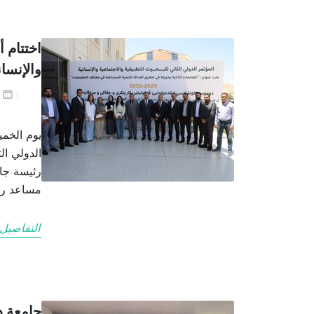
اختتام أ
والإنسان
يو
الدولي ال
رئيسة جام
مساعد رئ
التفاصيل
جامعة د