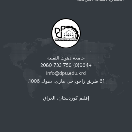
جامعة دهوك التقنية
+964(0) 750 733 2080
info@dpu.edu.krd
61 طريق زاخو، حي مازي، دهوك 1006،
إقليم كوردستان، العراق