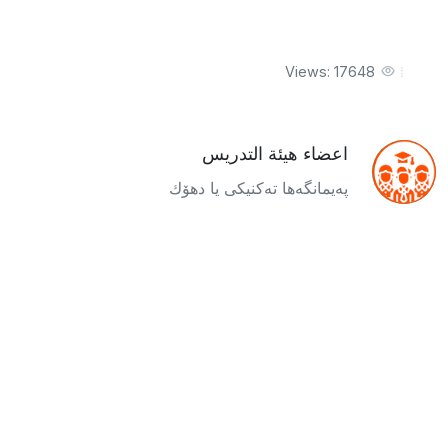
Views: 17648
اعضاء هيئة التدريس
پەیمانگەها تەکنیکى یا دهۆك