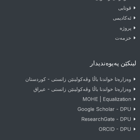
قوتابى
ئەکادیمى
پروژە
خزمەت
لینکێن پەیوەندیدار
وەزارەتا خواندنا باڵا وڤەکولینێن زانستی - کوردستان
وەزارەتا خواندنا باڵا وڤەکولینێن زانستی - عيراق
MOHE | Equalization
Google Scholar - DPU
ResearchGate - DPU
ORCID - DPU