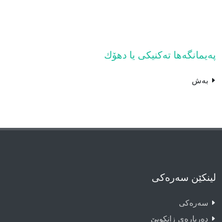
پەیمانگەها تەکنیکى یا دهۆك
بەش
لینکێن سەرەکی
سەرەکى
دەربارەى زانکویێ