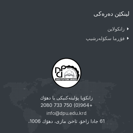
لینکێن دەرەکی
زانکولاین
فۆڕما سکۆلەرشیپ
زانکۆیا پۆلیتەکنیکی یا دهۆك
+964(0) 750 733 2080
info@dpu.edu.krd
61 جادا زاخۆ، تاخێ مازی، دهۆك 1006،