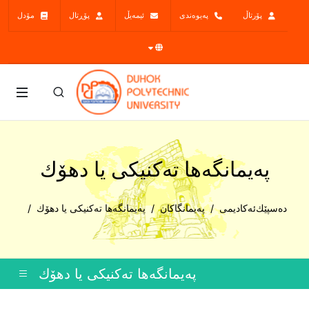
پۆرتاڵ
پەیوەندی
ئیمەیڵ
پۆڕتال
مۆدل
پەیمانگەها تەکنیکى یا دهۆك
دەسپێك
ئەکادیمی
پەیمانگاکان
پەیمانگەها تەکنیکى یا دهۆك
پەیمانگەها تەکنیکى یا دهۆك