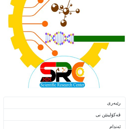
رێبەری
ڤەکۆلینێن نی
ئەندام