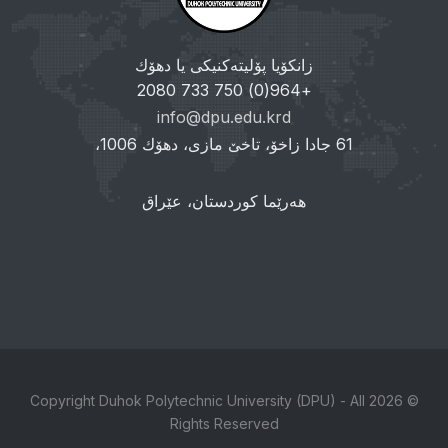
زانکۆیا پۆلیتەکنیکی یا دهۆك
+964(0) 750 733 2080
info@dpu.edu.krd
61 جادا زاخۆ، تاخێ مازی، دهۆك 1006،
هەرێما کوردستان، عێراق
© 2026 Copyright Duhok Polytechnic University (DPU) - All
Rights Reserved