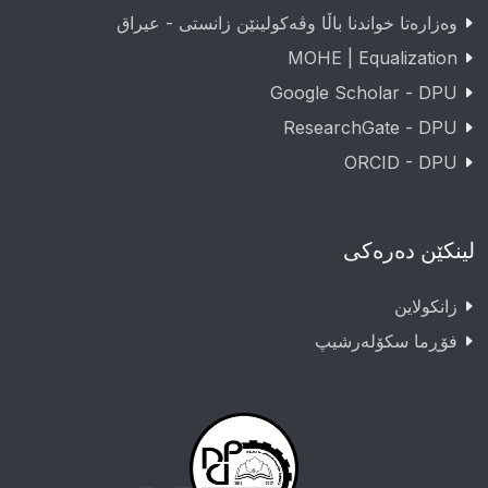
وەزارەتا خواندنا باڵا وڤەکولینێن زانستی - عيراق
MOHE | Equalization
Google Scholar - DPU
ResearchGate - DPU
ORCID - DPU
لینکێن دەرەکی
زانکولاین
فۆڕما سکۆلەرشیپ