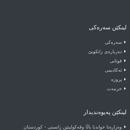
لینکێن سەرەکی
سەرەکى
دەربارەى زانکویێ
قوتابى
ئەکادیمى
پروژە
خزمەت
لینکێن پەیوەندیدار
وەزارەتا خواندنا باڵا وڤەکولینێن زانستی - کوردستان