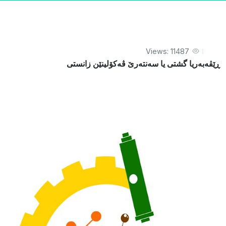
Views: 11487
ڕێڤەبەریا گشتی یا سەنتەرێ ڤەکۆلینێن زانستی