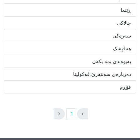
ڕێنما
چالاکى
سەرەکی
هەڤپشک
پەیوەندی بمە بکەن
دەربارەى سەنتەرێ ڤەکولینا
فۆڕم
1