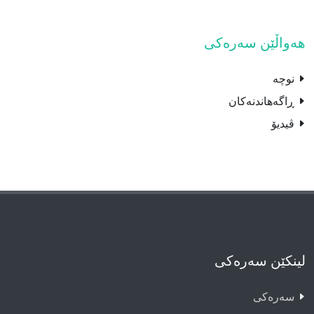
هەواڵێن سەرەکی
نوچە
ڕاگەهاندنەکان
ڤیدیۆ
لینکێن سەرەکی
سەرەکى