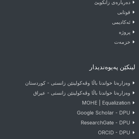
دەربارەى زانکویێ
قوتابى
ئەکادیمى
پروژە
خزمەت
لینکێن پەیوەندیدار
وەزارەتا خواندنا باڵا وڤەکولینێن زانستی - کوردستان
وەزارەتا خواندنا باڵا وڤەکولینێن زانستی - عيراق
MOHE | Equalization
Google Scholar - DPU
ResearchGate - DPU
ORCID - DPU