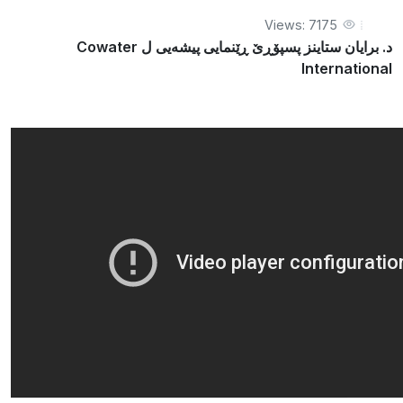
Views: 7175
د. برایان ستاینز پسپۆڕێ ڕێنمایی پیشەیی ل Cowater
International