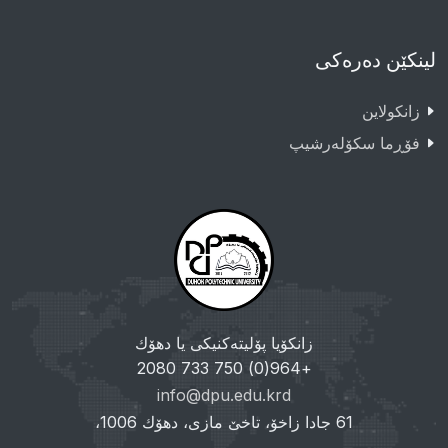
لینکێن دەرەکی
زانکولاین
فۆڕما سکۆلەرشیپ
زانکۆیا پۆلیتەکنیکی یا دهۆك
+964(0) 750 733 2080
info@dpu.edu.krd
61 جادا زاخۆ، تاخێ مازی، دهۆك 1006،