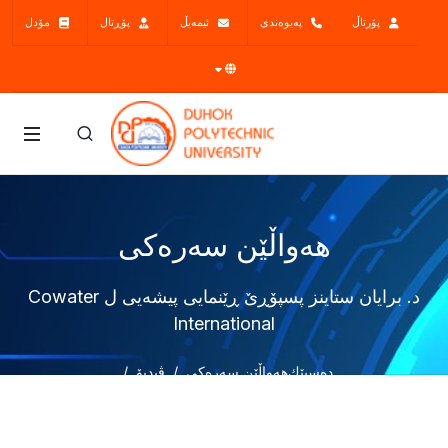
پۆرتاڵ
پەیوەندی
ئیمەیڵ
پۆڕتال
مۆدل
هەواڵێن سەرەکی
د. برایان ستاینز پسپۆڕێ ڕێنمایی پیشەیی ل Cowater
International
دەسپێك
هەواڵێن سەرەکی
ڤیدیۆ
د. برایان ستاینز پسپۆڕێ ڕێنمایی پیشەیی ل Cowater International