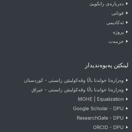
دەربارەى زانکویێ
قوتابى
ئەکادیمى
پروژە
خزمەت
لینکێن پەیوەندیدار
وەزارەتا خواندنا باڵا وڤەکولینێن زانستی - کوردستان
وەزارەتا خواندنا باڵا وڤەکولینێن زانستی - عيراق
MOHE | Equalization
Google Scholar - DPU
ResearchGate - DPU
ORCID - DPU