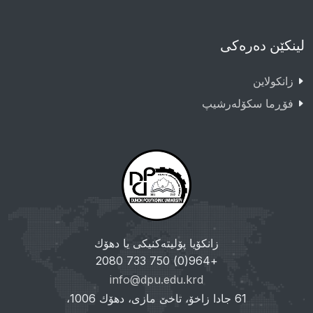
لینکێن دەرەکی
زانکولاین
فۆڕما سکۆلەرشیپ
زانکۆیا پۆلیتەکنیکی یا دهۆك
+964(0) 750 733 2080
info@dpu.edu.krd
61 جادا زاخۆ، تاخێ مازی، دهۆك 1006،