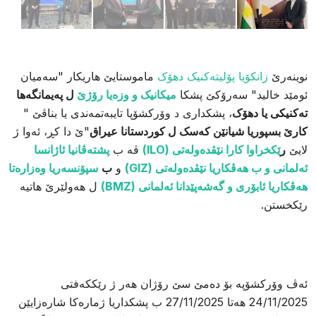
نوینەرێ
زانکۆیا پۆلیتەکنیک دهۆک
​ماموستایێ هاریکار "سەميان
ئومێد خاليد" سەرۆکێ پشکا
ميکانيک و وزەيا رۆژێ
ل پەيمانگه‌ها
تەکنیکی یا دهۆک
، پشکدارى د وۆرکشۆپا تايبەتمەندی یا بناڤێ "
کارێ بسپوریا شيانێن کەسک ل کوردستانا عیراق
"ێ دا کڕ، ئەوا ژ
لایێ
ر
ێکخراوا کارا نێڤدەولەتی (ILO)
ڤە ب
پشتەڤانيا ئاژانسا
ئەلمانى و ب هەڤکاريا نێڤدەولەتى (GIZ)
و
ب
سپۆنسەریا وەزارەتا
هەڤکاريا ئابۆری و گەشەپێدانا ئەلمانی (BMZ)
ل هەولێرێ هاتیە
رێکخستن.
ئەڤ ​وۆرکشۆپە بۆ دەمێ سێ رۆژان هەر ژ رێککەفتی
24/11/2025 هەتا 27/11/2025 ب پشکداريا ژمارەکا شارەزایێن