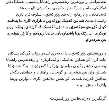
نێڤدەولەتى و نوونەرێن رێڤەبەريێن راهێنانا پيشەیى، پەيمانگه‌هێن
تەکنیکى، دام و دەزگەهێن حکومى، و کەرتێ تايبەت هاتە
ئەنجامدان، و ​ئارمانج ژ ئەڤێ وۆرکشۆپێ شلوڤەکرنا بارێ
راستەقينە
يێ شيانێن کەسک بوو ئەوێن د بازارێ کارى دا پێدڤينە
کو ل گۆڕه‌ى سێکتەرێن ب ئابۆريا کەسک ڤە گرێداى، وەک:
وزەيا
نويکری
، ب
رێڤەبرنا پاشماوەیان، چاندنا زيرەک، و کارێن هونەری
يێن بەردەوام.
د روینشتنێن وۆرکشۆپێ دا تەکەزی لسەر رولێ گرنگێ پشکان
هاتە کرن کو پشکێن تەکنیکی و ئەندازيارى و رێڤەبەريێن راهێنانا
پيشەیى دشێن بگێڕن دباورێ بهێزکرنا گەنجان دا، و گەشەپێدانا
شيانێن وان يێن هونەرى، و گونجاندنا راهێنان و خواندنێ دگەل
پێدڤيێن کەرتێ تايبەت، کو بشێن دەلیڤێن کاری د بوارێن وزەيا
پاقژدا ب هێز ببیت.
​گرنگترين دەرئەنجامێن وۆرکشۆپێ:-