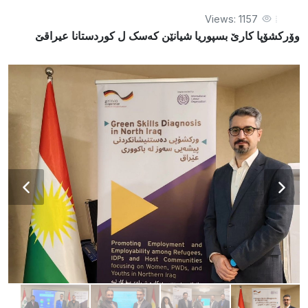
Views: 1157
وۆرکشۆپا کارێ بسپوریا شيانێن کەسک ل كوردستانا عیراقێ