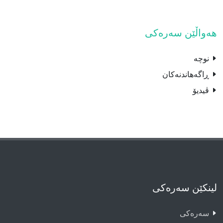
هەواڵێن سەرەکی
نوچە
ڕاگەهاندنەکان
ڤیدیۆ
لینکێن سەرەکی
سەرەکى