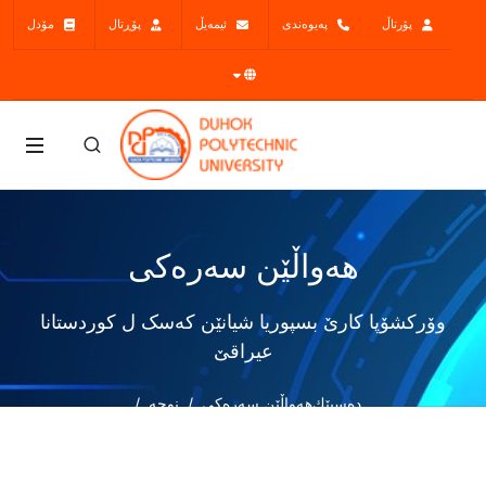
پۆرتاڵ
پەیوەندی
ئیمەیڵ
پۆڕتال
مۆدل
هەواڵێن سەرەکی
وۆرکشۆپا کارێ بسپوریا شيانێن کەسک ل كوردستانا
عیراقێ
دەسپێك
هەواڵێن سەرەکی
نوچە
وۆرکشۆپا کارێ بسپوریا شيانێن کەسک ل كوردستانا عیراقێ