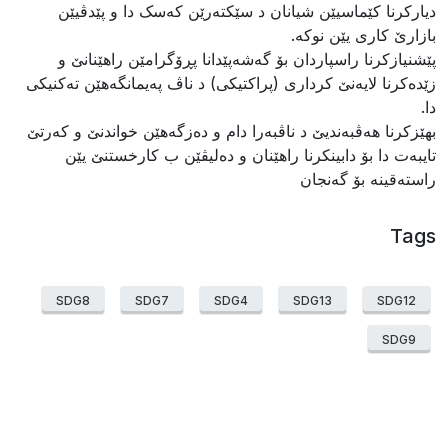
​ديارکرنا کێماسيێن شيانان د سێکتەرێن کەسک دا و پێدڤيێن
بازارێ کارى يێن نوکە.
پێشنيازکرنا راسپاردان بۆ گەشەپێدانا پڕۆگرامێن راهێنانێ و
زێدەکرنا لایەنێ کرداری (پراکتیکی) د ناڤ پەيمانگه‌هێن تەکنیکی
دا.
بهێزکرنا هەڤبەندیێ د ناڤبەرا دام و دەزگەهێن خواندنێ و کەرتێ
تايبەت دا بۆ دابينکرنا راهێنان و دەليڤێن ب کارخستنێ يێن
راستەقينە بۆ گەنجان
Tags
SDG8
SDG7
SDG4
SDG13
SDG12
SDG9