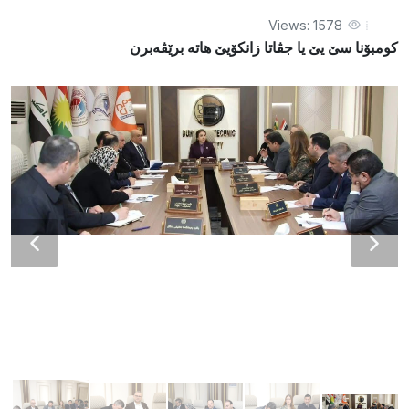
Views: 1578
کومبۆنا سێ یێ یا جڤاتا زانکۆیێ هاتە برێڤەبرن