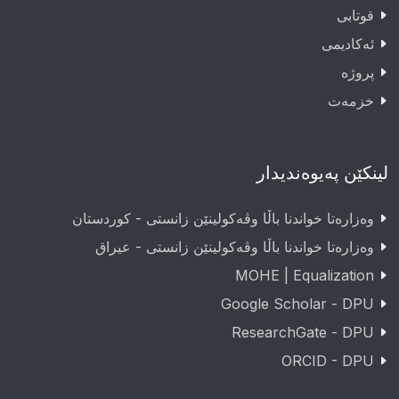
قوتابى
ئەکادیمى
پروژە
خزمەت
لینکێن پەیوەندیدار
وەزارەتا خواندنا باڵا وڤەکولینێن زانستی - کوردستان
وەزارەتا خواندنا باڵا وڤەکولینێن زانستی - عيراق
MOHE | Equalization
Google Scholar - DPU
ResearchGate - DPU
ORCID - DPU