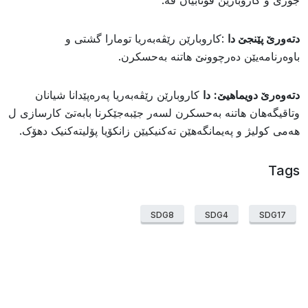
دتەورێ پێنجێ دا
:کاروبارێن رێڤەبەریا تومارا گشتی و
باوەرنامەیێن دەرچوونێ هاتنە بەحسکرن.
دتەوەرێ دویماهیێ:
دا
کاروبارێن رێڤەبەریا پەرەپێدانا شیانان
وتاقیگەهان هاتنە بەحسکرن لسەر جێبەجێکرنا بابەتێ کارسازی ل
هەمی کولیژ و پەیمانگەهێن تەکنیکیێن زانکۆیا پۆلیتەکنیک دهۆک.
Tags
SDG8
SDG4
SDG17