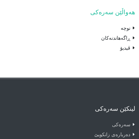
هەواڵێن سەرەکی
نوچە
ڕاگەهاندنەکان
ڤیدیۆ
لینکێن سەرەکی
سەرەکى
دەربارەى زانکویێ