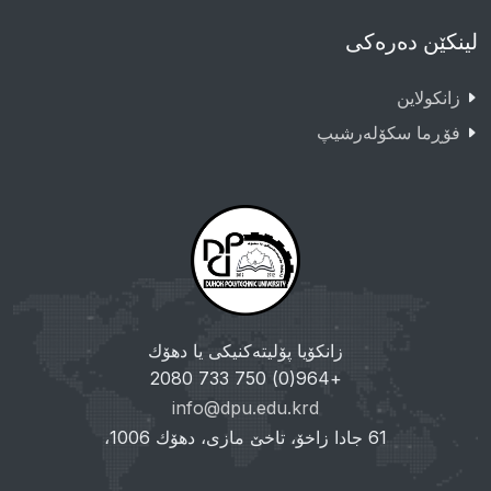
لینکێن دەرەکی
زانکولاین
فۆڕما سکۆلەرشیپ
زانکۆیا پۆلیتەکنیکی یا دهۆك
+964(0) 750 733 2080
info@dpu.edu.krd
61 جادا زاخۆ، تاخێ مازی، دهۆك 1006،