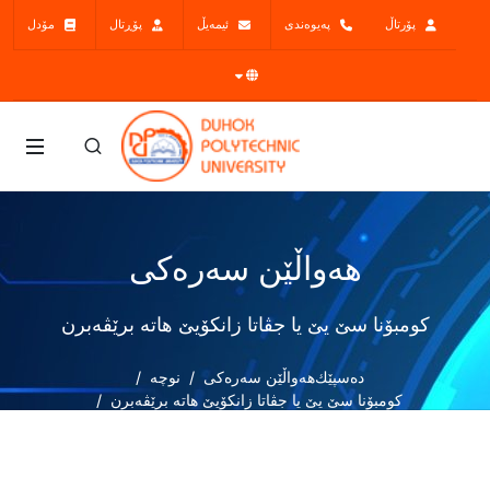
پۆرتاڵ
پەیوەندی
ئیمەیڵ
پۆڕتال
مۆدل
هەواڵێن سەرەکی
کومبۆنا سێ یێ یا جڤاتا زانکۆیێ هاتە برێڤەبرن
دەسپێك
هەواڵێن سەرەکی
نوچە
کومبۆنا سێ یێ یا جڤاتا زانکۆیێ هاتە برێڤەبرن