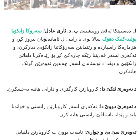
ل دەستپێکا ئەڤێ روینشتنێ
پ. د. ئارى عادل؛
سەرۆکا زانکۆیا
پۆلیتەکنیک دهۆک
سالا نوی یا زاینی ل ئامادەبۆیان پیروز کڕ، و
هژمارەکا راسپاردە و رێنمایێن سەرۆکاتیا زانکۆیێ دیارکرن، و
تەکەزی لسەر ڤەدیتنا رێکە چارەکێ کڕ بۆ زێدەکرنا داهاتێ
زانکۆیێ و دیڤدا دانوستاندن لسەر چەندین تەوەرێن گرنک
ھاتەکرن
د تەوەرێ ئێکێ دا:
کاروبارێن کارگێرى و دارایى هاتنە بەحسکرن.
د تەوەرێ دووێ دا:
تەکەزی لسەر کاروبارێن زانستى و خواندنا
بلند و پێدانا ناسناڤێ زانستی هاتە کرن.
تەوەرێ سێ یێ
و چوارێ:
تایبەت بوون ب کاروبارێن دلنیایى
جورى و کاروبارێن قوتابیان ڤە.