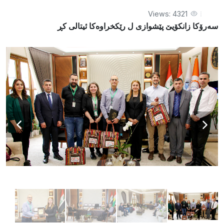
Views: 4321
سەرۆکا زانکۆیێ پێشوازی ل رێكخراوەکا ئيتالی کڕ