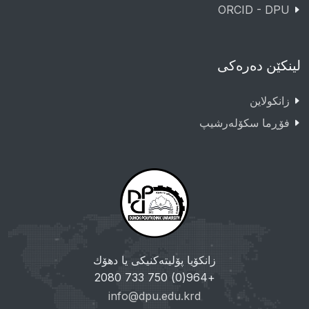
ORCID - DPU
لینکێن دەرەکی
زانکولاین
فۆڕما سکۆلەرشیپ
زانکۆیا پۆلیتەکنیکی یا دهۆك
+964(0) 750 733 2080
info@dpu.edu.krd