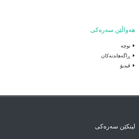
هەواڵێن سەرەکی
نوچە
ڕاگەهاندنەکان
ڤیدیۆ
لینکێن سەرەکی