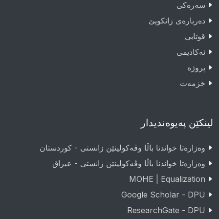
سەرەکى
دەربارەى زانکویێ
قوتابى
ئەکادیمى
پروژە
خزمەت
لینکێن پەیوەندیدار
وەزارەتا خواندنا باڵا وڤەکولینێن زانستی - کوردستان
وەزارەتا خواندنا باڵا وڤەکولینێن زانستی - عيراق
MOHE | Equalization
Google Scholar - DPU
ResearchGate - DPU