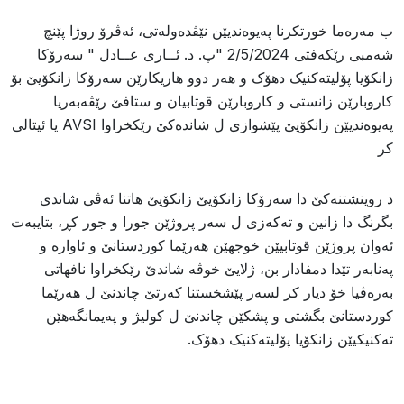
ب مەرەما خورتکرنا پەیوەندیێن نێڤدەولەتی، ئەڤرۆ روژا پێنچ
شەمبی رێکەفتی 2/5/2024 "پ. د. ئــاری عــادل " سەرۆکا
زانکۆیا پۆلیتەکنیک دهۆک و هەر دوو هاریکارێن سەرۆکا زانکۆیێ بۆ
کاروبارێن زانستی و کاروبارێن قوتابیان و ستافێ رێڤەبەریا
پەیوەندیێن زانکۆیێ پێشوازی ل شاندەکێ رێکخراوا AVSI یا ئیتالی
کر
د روینشتنەکێ دا سەرۆکا زانکۆیێ زانکۆیێ هاتنا ئەڤی شاندی
بگرنگ دا زانین و تەکەزی ل سەر پروژێن جورا و جور کڕ، بتایبەت
ئەوان پروژێن قوتابیێن خوجهێن هەرێما کوردستانێ و ئاوارە و
پەنابەر تێدا دمفادار بن، ژلایێ خوڤە شاندێ رێکخراوا نافهاتی
بەرەڤیا خۆ دیار کر لسەر پێشخستنا کەرتێ چاندنێ ل هەرێما
کوردستانێ بگشتی و پشکێن چاندنێ ل کولیژ و پەیمانگەهێن
تەکنیکیێن زانکۆیا پۆلیتەکنیک دهۆک.