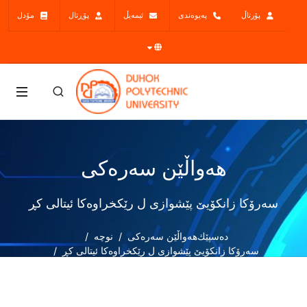
پۆرتاڵ
پەیوەندی
ئیمەیڵ
پۆڕتال
مۆدل
هەواڵێن سەرەکی
سەرۆکا زانکۆیێ پێشوازی ل رێكخراوەکا ئيتالی کڕ
دەسپێك
هەواڵێن سەرەکی
نوچە
سەرۆکا زانکۆیێ پێشوازی ل رێكخراوەکا ئيتالی کڕ