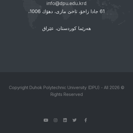
info@dpu.edu.krd
61 جادا زاخۆ، تاخێ مازی، دهۆك 1006،
هەرێما کوردستان، عێراق
© 2026 Copyright Duhok Polytechnic University (DPU) - All
Rights Reserved