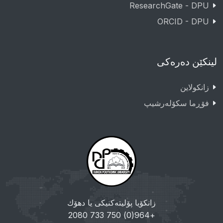
ResearchGate - DPU
ORCID - DPU
لینکێن دەرەکی
زانکولاین
فۆڕما سکۆلەرشیپ
زانکۆیا پۆلیتەکنیکی یا دهۆك
+964(0) 750 733 2080