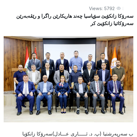
Views: 5792
سەرۆکا زانکۆیێ سۆپاسیا چەند هاریکارێن راگرا و رێڤەبەرێن
سەرۆکاتیا زانکۆیێ کر
ب سەرپەرشتیا (پ. د. ئـــــاری عـــادل)سەرۆکا زانکۆیا