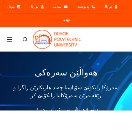
پۆرتاڵ
پەیوەندی
ئیمەیڵ
پۆڕتال
مۆدل
هەواڵێن سەرەکی
سەرۆکا زانکۆیێ سۆپاسیا چەند هاریکارێن راگرا و
رێڤەبەرێن سەرۆکاتیا زانکۆیێ کر
دەسپێك
هەواڵێن سەرەکی
نوچە
سەرۆکا زانکۆیێ سۆپاسیا چەند هاریکارێن راگرا و رێڤەبەرێن
سەرۆکاتیا زانکۆیێ کر