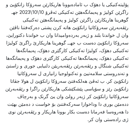
پۆلیتەکنیکی یا دهۆک ب ئامادەبوونا هاریکارێن سەرۆکا زانکۆیێ و
راگرێن کولیژ و پەیمانگەهێن تەکنیکی ئەڤرۆ 10\10\2023 جهـ
گوهرینا هاریکارێن راگرێن کولیژ و پەیمانگەهێن تەکنیکى
رێڤەبەرێن سەرۆکاتیا زانکۆیێ هاتە کرن پشتی دەركەفتنا ناڤێن
وان ل خواندنا بلند و ژبەر بەردەوامیدانا وان ب خواندنا دکتورایێ،
سەرۆکا زانکۆیێ دەست ب جهــ گوهرینا هاریکارێ راگرێ کولیژا
تەکنیکى دهۆک، کولیژا تەکنیکى کارگێرى دهۆک، پەیمانگەها
تەکنیکى دهۆک، پەیمانگەها تەکنیکى کارگێرى دهۆک و پەیمانگەها
تەکنیکى شنگال و رێڤەبەرێن رێڤەبەریێن دلنیایی جورى و زاستێ
و تەندروستى سلامەتیێ و تەکنولوجیا زانیارى ل سەرۆکاتیا
زانکۆیێ کر. ب ئەڤێ هەلکەفتێ سەرۆکا زانکۆیێ ل هولا جڤاتا
زانکۆیێ رێز و سۆپاسی پێشکێشکی هاریکارێن راگرا و رێڤەبەرێن
سەرۆکاتیا زانکۆیێ کر ژبەر رولێ وان یێ گرنک و بەرچاڤ
ددەمێن بورى دا وداخوازا سەرکەفتنێ بۆ خواست د دەمێن بهێت
دا هەروەسا فەرمانا دەست بکار بوونا هاریکار و رێڤەبەرێن نوی
ژی رادەستى وان کر.