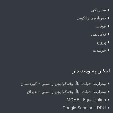
سەرەکى
دەربارەى زانکویێ
قوتابى
ئەکادیمى
پروژە
خزمەت
لینکێن پەیوەندیدار
وەزارەتا خواندنا باڵا وڤەکولینێن زانستی - کوردستان
وەزارەتا خواندنا باڵا وڤەکولینێن زانستی - عيراق
MOHE | Equalization
Google Scholar - DPU