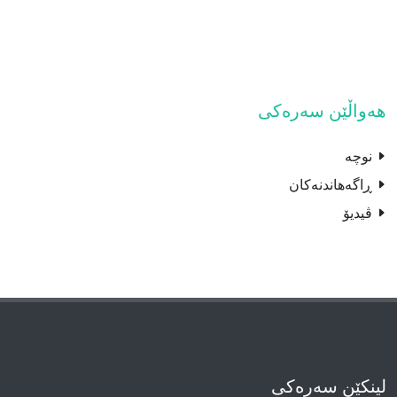
هەواڵێن سەرەکی
نوچە
ڕاگەهاندنەکان
ڤیدیۆ
لینکێن سەرەکی