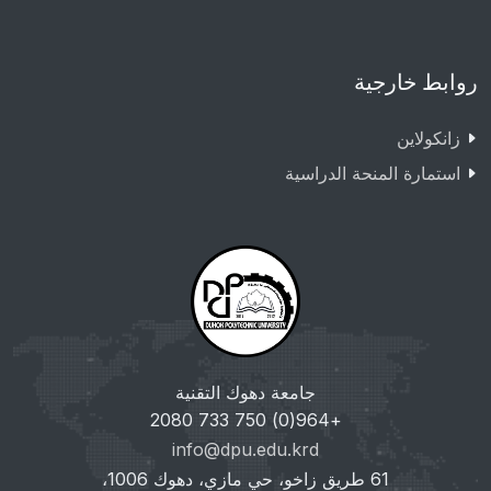
روابط خارجية
زانکولاین
استمارة المنحة الدراسية
جامعة دهوك التقنية
+964(0) 750 733 2080
info@dpu.edu.krd
61 طريق زاخو، حي مازي، دهوك 1006،