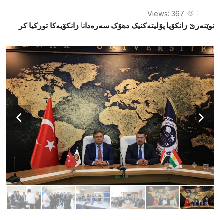
Views: 367
نوێنەرێ زانکۆیا پۆلیتەکنیک دهۆک سەرەدانا زانکۆیەکا تورکیا کر