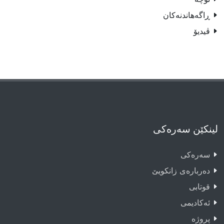
ڕاگەهاندنەکان
ڤیدیۆ
لینکێن سەرەکی
سەرەکى
دەربارەى زانکویێ
قوتابى
ئەکادیمى
پروژە