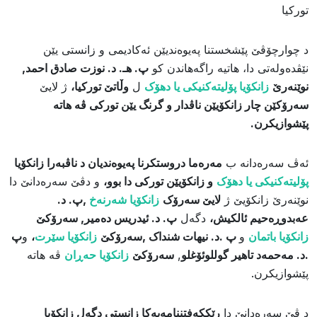
تورکیا
د چوارچۆڤێ پێشخستنا پەیوەندیێن ئەکادیمی و زانستی یێن
نێڤدەولەتی دا، هاتیە راگەهاندن کو
پ. هـ. د. نوزت صادق احمد,
نوێنەرێ
زانکۆیا پۆلیتەکنیکی یا دهۆک
ل
وڵاتێ تورکیا،
ژ لایێ
سەرۆکێن چار زانکۆیێن ناڤدار و گرنگ یێن تورکی ڤە هاتە
پێشوازیکرن.
​ئەڤ سەرەدانە ب
مەرەما دروستکرنا پەیوەندیان د ناڤبەرا زانکۆیا
پۆلیتەکنیکی یا دهۆک
و زانکۆیێن تورکی دا بوو،
و دڤێ سەرەدانێ دا
نوێنەرێ زانکۆیێ ژ
لایێ سەرۆک
زانکۆیا شەرنەخ
,پ. د.
عەبدوڕەحیم ئالکیش،
دگەل
پ. د. ئیدریس دەمیر, سەرۆکێ
زانکۆیا باتمان
و
پ .د. نیهات شنداک ,سەرۆکێ
زانکۆیا سێرت
،
و
پ
.د. مەحمەد تاهیر گوللوئۆغلو
,
سەرۆکێ
زانکۆیا حەڕان
ڤە هاتە
پێشوازیکرن.
د ڤێ سەرەدانێ دا
رێککەفتننامەیەکا زانستی دگەل زانکۆیا