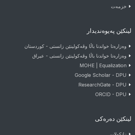
خزمەت
لینکێن پەیوەندیدار
وەزارەتا خواندنا باڵا وڤەکولینێن زانستی - کوردستان
وەزارەتا خواندنا باڵا وڤەکولینێن زانستی - عيراق
MOHE | Equalization
Google Scholar - DPU
ResearchGate - DPU
ORCID - DPU
لینکێن دەرەکی
زانکولاین