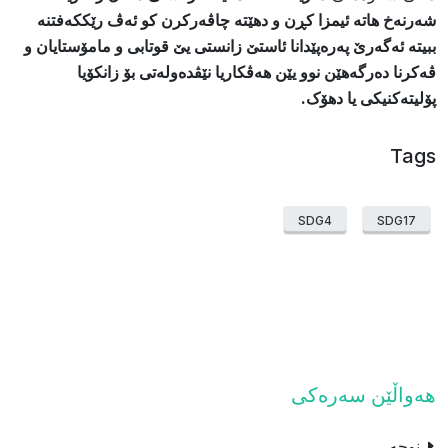
شەرنەخ هاتە ئیمزا کڕن و ​دهێتە چاڤەرکرن کو ئەڤ رێککەفتنە
ببیتە ئەگەرێ پەرەپێدانا ئاستێ زانستی یێ قوتابی و مامۆستایان و
ڤەکرنا دەرگەهێن نوو یێن هەڤکاریا نێڤدەولەتی بۆ زانکۆیا
پۆلیتەکنیکی یا دهۆک.
Tags
SDG4
SDG17
هەواڵێن سەرەکی
نوچە