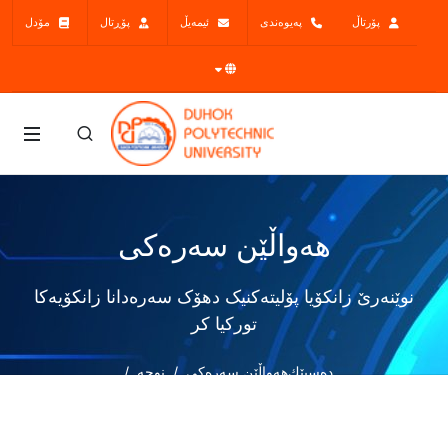
پۆرتاڵ
پەیوەندی
ئیمەیڵ
پۆڕتال
مۆدل
هەواڵێن سەرەکی
نوێنەرێ زانکۆیا پۆلیتەکنیک دهۆک سەرەدانا زانکۆیەکا
تورکیا کر
دەسپێك
هەواڵێن سەرەکی
نوچە
نوێنەرێ زانکۆیا پۆلیتەکنیک دهۆک سەرەدانا زانکۆیەکا تورکیا کر