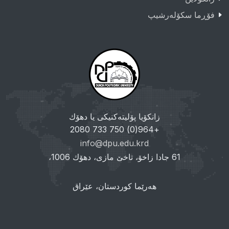
فۆڕما سکۆلەرشیپ
زانکۆیا پۆلیتەکنیکی یا دهۆك
+964(0) 750 733 2080
info@dpu.edu.krd
61 جادا زاخۆ، تاخێ مازی، دهۆك 1006،
هەرێما کوردستان، عێراق