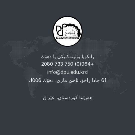
زانکۆیا پۆلیتەکنیکی یا دهۆك
+964(0) 750 733 2080
info@dpu.edu.krd
61 جادا زاخۆ، تاخێ مازی، دهۆك 1006،
هەرێما کوردستان، عێراق