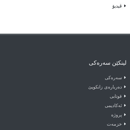
ڤیدیۆ
لینکێن سەرەکی
سەرەکى
دەربارەى زانکویێ
قوتابى
ئەکادیمى
پروژە
خزمەت