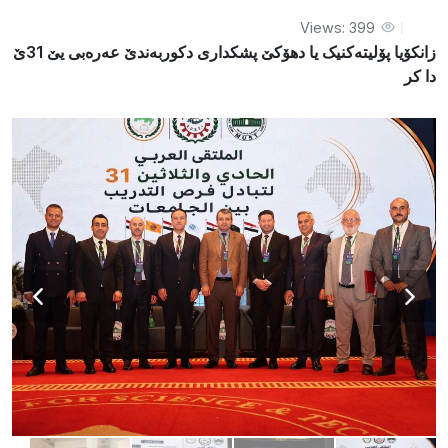
Views: 399
زانکۆیا پۆلیتەکنیک یا دهۆکێ پشکداری دكوربەندێ عەرەبی یێ 31ێ
دا کر