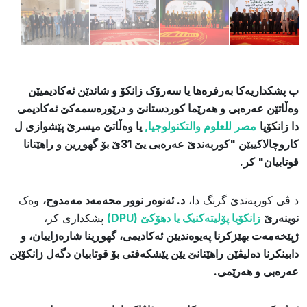
ب پشکداریەکا بەرفرەها یا سەرۆک زانکۆ و شاندێن ئەکادیمیێن
وەڵاتێن عەرەبی و هەرێما کوردستانێ و درێورەسمەکێ ئەکادیمی
دا زانکۆیا
مصر للعلوم والتكنولوجيا,
یا وەڵاتێ میسرێ پێشوازی ل
کاروچالاکییێن "کوربەندێ عەرەبی یێ 31ێ بۆ گهوڕین و راهێنانا
قوتابیان" کر.
​د ڤی کوربەندێ گرنگ دا،
د. ئەنوەر نوور محەمەد مەمدوح،
وەک
نوینەرێ
زانکۆیا پۆلیتەکنیک یا دهۆکێ (DPU)
پشکداری کر،
ژپێخەمەت بهێزکرنا پەیوەندیێن ئەکادیمی، گهوڕینا شارەزاییان، و
دابینکرنا دەلیڤێن راهێنانێ یێن پێشکەفتی بۆ قوتابیان دگەل زانکۆێن
عەرەبی و هەرێمی.