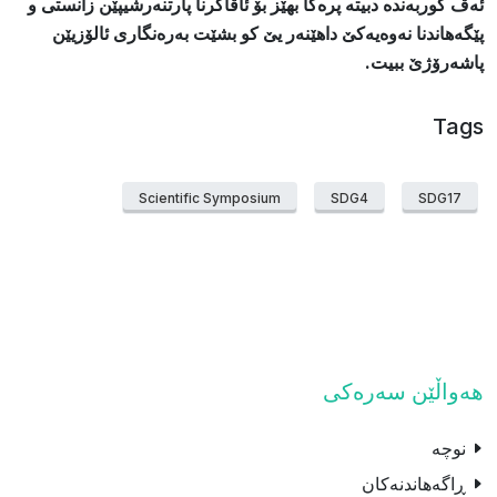
ئەڤ کوربەندە دبیته‌ پرەکا بهێز بۆ ئاڤاکرنا پارتنەرشیپێن زانستی و
پێگەهاندنا نەوەیەکێ داهێنەر یێ کو بشێت بەرەنگاری ئالۆزیێن
پاشەرۆژێ ببیت.
Tags
Scientific Symposium
SDG4
SDG17
هەواڵێن سەرەکی
نوچە
ڕاگەهاندنەکان