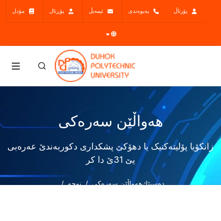
پۆرتاڵ
پەیوەندی
ئیمەیڵ
پۆڕتال
مۆدل
هەواڵێن سەرەکی
زانکۆیا پۆلیتەکنیک یا دهۆکێ پشکداری دكوربەندێ عەرەبی
یێ 31ێ دا کر
دەسپێك
هەواڵێن سەرەکی
نوچە
زانکۆیا پۆلیتەکنیک یا دهۆکێ پشکداری دكوربەندێ عەرەبی یێ 31ێ دا
کر