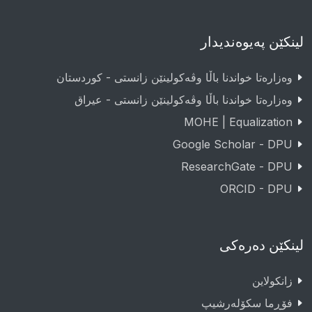
لینکێن پەیوەندیدار
وەزارەتا خواندنا باڵا وڤەکولینێن زانستی - کوردستان
وەزارەتا خواندنا باڵا وڤەکولینێن زانستی - عيراق
MOHE | Equalization
Google Scholar - DPU
ResearchGate - DPU
ORCID - DPU
لینکێن دەرەکی
زانکولاین
فۆڕما سکۆلەرشیپ