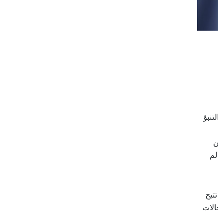
تنبؤ
ن
لم
تيح
الات