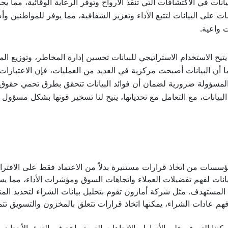
انات في الاكتشافات التي تنقذ الأرواح وتوفر الرعاية الوقائية، مما ي
على البيانات لتتبع الأداء وتعزيز الشفافية، مما يوفر للمواطنين و
ت واعية.
يح الاستخدام الاستراتيجي للبيانات تحسين إدارة المخاطر، وتوزيع الم
بما أن البيانات أصبحت مركزية في العديد من العمليات، فإن الاعتبارات
ة المسؤولة ضرورية لضمان أن فوائد البيانات تتحقق بطرق تحمي حقوق
البيانات، مع التعامل مع تحدياتها، يتيح لنا تسخير قوتها بشكل مسؤول
 والمؤسسات من اتخاذ قرارات مستنيرة بدلاً من الاعتماد فقط على الافت
انات لفهم تفضيلات العملاء واتجاهات السوق ومؤشرات الأداء، مما ي
المستهدف. مثل شركة أمازون تقوم بتحليل بيانات الشراء لتحديد الم
 فهم عادات الشراء، يمكنها اتخاذ قرارات تتعلق بالمخزون والتسويق ت