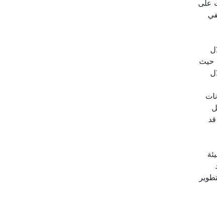
ت على
ففي
ال
. حيث
ل
نات
ل
قد
ئة
تطوير