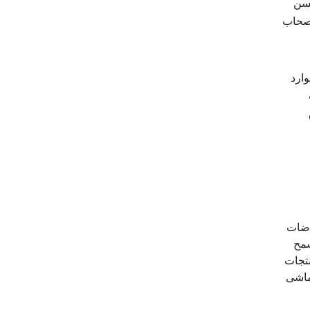
حسن
أصحاب
وارد
راضات
سمح
نتجات
تماشى