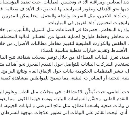
ديد المعايير، ومراقبة الأداء، وتحسين العمليات. حيث تعتمد المؤسسا
KP) والمعايير لقياس تقدمها نحو الأهداف وتطوير استراتيجياتها لتحقيق تلك الأهداف بفعالية. 
ات أداء اللاعبين، مثل السرعة والدقة والتحمل. ايضا يمكن للمدربين
اتيجيات لتحسين أداء الفريق في المباريات.
م وإدارة المخاطر، خصوصًا في الصناعات مثل التمويل والتأمين. من خل
فات مخاطر وخطط طوارئ لحماية نفسها من الخسائر المالية المحتملة
ماط الطقس والكوارث الطبيعية لتقييم مخاطر مطالبات الأضرار. من خلا
 الأقساط وتقديم خيارات تغطية مناسبة للعملاء.
ية، تعزز البيانات المساءلة من خلال توفير سجلات شفافة. تتيح البيا
ا تستخدم الشركات البيانات للتواصل حول التقدم المحرز نحو أهداف مث
ل، تنشر المنظمات الحكومية بيانات حول الإنفاق العام ونتائج البرامج. 
ة التحتية أو المبادرات البيئية، مما يسمح للمواطنين بمشاهدة كيفية
لبحث العلمي، حيث تُمكِّن الاكتشافات في مجالات مثل الطب وعلوم البي
 التقدم الطبي، وحسَّن السياسات البيئية، ووسع فهمنا للكون، مما يعود
 بيانات صحية واسعة النطاق، مثل نتائج المرضى والبيانات الجينية، ل
دى البحث القائم على البيانات إلى تطوير علاجات موجهة للسرطان