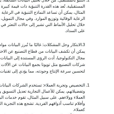
التنبؤ بالمستقبل: من خلال تحليل البيانات السابقة، 
المستقبلية. تُعد هذه القدرة التنبؤية ذات قيمة كبي
المثال، يمكن أن تساعد النماذج التنبؤية في الرعاي
الرعاية الوقائية وتوزيع الموارد. وفي مجال التمويل، 
خلال تحليل الأنماط التي تشير إلى حالات التعثر في
على السداد.
3.الابتكار وحل المشكلات: غالبًا ما تُبرز البيانات
يمكن أن تكشف البيانات من قطاع التصنيع عن الاختن
مجال التكنولوجيا، أدت الرؤى المستندة إلى البيانات 
شركات التصنيع مثل تويوتا بجمع البيانات عن الآلات و
لتحسين سرعة الإنتاج وجودته، مما يؤدي إلى تقنيات ت
التخصيص وتجربة العملاء: تستخدم الشركات البيانات
وتفضيلاتهم، يمكن للأعمال التجارية تعديل التسويق و
العملاء وولاءهم. على سبيل المثال، تقوم خدمات ا
وأفلام تناسب أذواقهم الفردية. تشجع هذه التجرب
كعملاء.