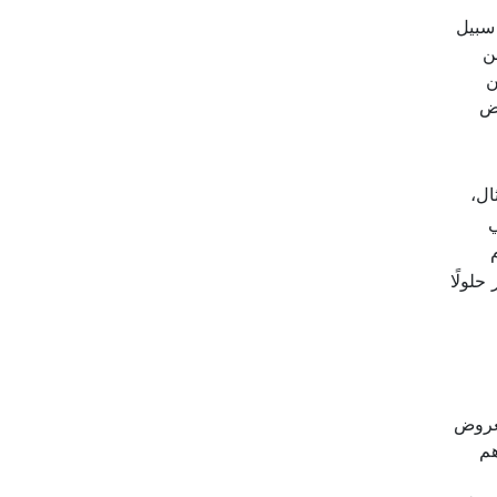
 سبيل
ن
ن
رض
ال،
ي
حلولًا
بعروض
هم