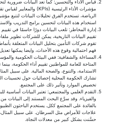
قياس الأداء والتحسين: كما تعد البيانات ضرورية لتح
مؤشرات الأداء الرئيسية (Is
الرياضة، تستخدم الفرق تحليلات البيانات لتتبع مؤشر
استخدام هذه البيانات لتحسين برامج التدريب والاستر
إدارة المخاطر: تلعب البيانات دورًا حاسمًا في تقيي
تقييم البيانات التاريخية، يمكن للشركات تطوير مل
تقوم شركات التأمين بتحليل البيانات المتعلقة بأن
فهم احتمالية وقوع هذه الأحداث، وايضا يمكنها تعديل
المساءلة والشفافية: ففي البيئات الحكومية والمؤسس
المتاحة للعامة للمواطنين تقييم أداء الحكومة، بينم
الاستدامة، والتنوع، والصحة المالية. على سبيل المثا
تشارك الحكومة المحلية إحصائيات حول تحسينات البني
تخصيص الموارد وتأثير ذلك على المجتمع.
التقدم العلمي والمجتمعي: تعتبر البيانات أساسية ل
والفيزياء. وقد سرَّع البحث المستند إلى البيانات من
بالفائدة على المجتمع ككل. يستخدم الباحثون الطبيون
علاجات للأمراض مثل السرطان. على سبيل المثال، أ
حسَّنت بشكل كبير من معدلات النجاة.