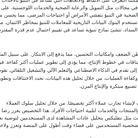
يمكننا التعرف على الأنماط والاتجاهات التي تساعد في التنبؤ بالأحداث
رة في مجالات مثل التمويل والرعاية الصحية والخدمات اللوجستية. على
ة الصحية في التنبؤ بتفشي الأمراض أو احتياجات المرضى، مما يحسن م
تستخدم البنوك البيانات التاريخية للمعاملات للتنبؤ بمخاطر الائتمان. م
 السداد، تنشئ نماذج تنبؤية تساعد في تقييم احتمال عدم قدرة المقت
 مواطن الضعف وامكانيات التحسين، مما يدفع إلى الابتكار. على سبيل المث
اقات في خطوط الإنتاج، مما يؤدي إلى تطوير عمليات أكثر كفاءة. ف
إلى تقدم في الذكاء الاصطناعي والتعلم الآلي والتشغيل التلقائي. تقوم
كفاءة العمليات. من خلال تحليل هذه البيانات، تحدد الاختناقات وتطور 
صنيع مبتكرة والإنتاج المرن.
 لإنشاء تجارب عملاء أكثر تخصيصًا. من خلال تحليل سلوك العملاء
المنتجات والخدمات لتلبية احتياجات الأفراد. هذا التخصيص يعزز رضا
لبث مثل نتفليكس بتحليل عادات المشاهدة لدى المستخدمين لتوصية 
ة الشخصية المستخدمين على قضاء وقت أطول على المنصة وتعزز ولاء