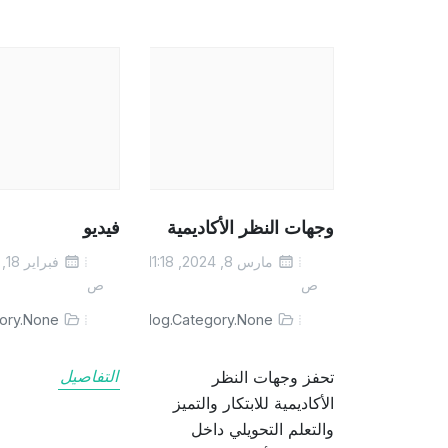
وجهات النظر الأكاديمية
فيديو
مارس 8, 2024, 11:18
ص
ص
gory.None
blog.Category.None
تحفز وجهات النظر
التفاصيل
الأكاديمية للابتكار والتميز
والتعلم التحويلي داخل