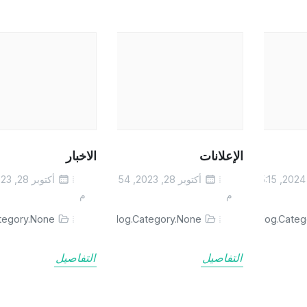
الإعلانات
الاخبار
فبراير 18, 2024, 5:15
أكتوبر 28, 2023, 2:54
م
م
tegory.None
blog.Category.None
blog.Cate
التفاصيل
التفاصيل