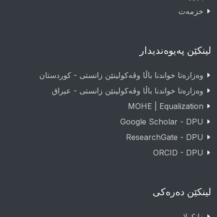
خزمەت
لینکێن پەیوەندیدار
وەزارەتا خواندنا باڵا وڤەکولینێن زانستی - کوردستان
وەزارەتا خواندنا باڵا وڤەکولینێن زانستی - عيراق
MOHE | Equalization
Google Scholar - DPU
ResearchGate - DPU
ORCID - DPU
لینکێن دەرەکی
زانکولاین