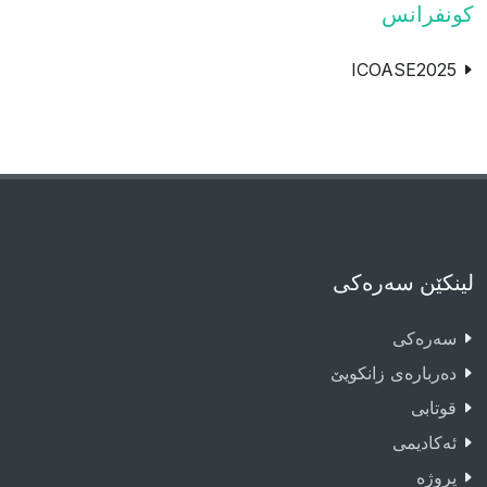
كونفرانس
ICOASE2025
لینکێن سەرەکی
سەرەکى
دەربارەى زانکویێ
قوتابى
ئەکادیمى
پروژە