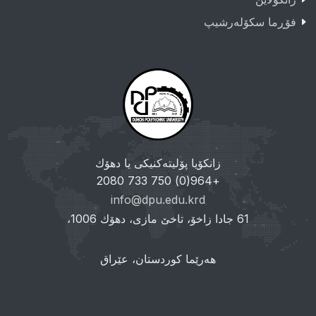
فۆڕما سکۆلەرشیپ
زانکۆیا پۆلیتەکنیکی یا دهۆك
+964(0) 750 733 2080
info@dpu.edu.krd
61 جادا زاخۆ، تاخێ مازی، دهۆك 1006،
هەرێما کوردستان، عێراق