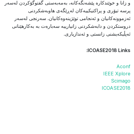
و زانا و خوێندکارە پێشەنگەکانە، بەمەبەستی گفتوگۆکردن لەسەر
پرسە تیۆری و پراکتیکییەکان لەڕێگەی هاوبەشکردنی
ئەزموونەکانیان و ئەنجامی توێژینەوەکانیان. سەرنجی لەسەر
دروستکردن و دابەشکردنی زانیارییە سەبارەت بە بەکارهێنانی
ئەپڵیکەیشنی زانستی و ئەندازیاری.
ICOASE2018 Links:
Aconf
IEEE Xplore
Scimago
ICOASE2018