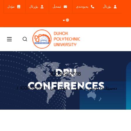
پۆرتاڵ
پەیوەندی
ئیمەیڵ
پۆڕتال
مۆدل
ICOASE2018
دەسپێك
ڤه‌كولينێن زانستى
كونفرانس
ICOASE2018