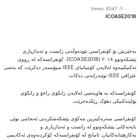
Views: 6547
ICOASE2018
بەخێربێن بۆ کۆنفرانسی نێودەوڵەتی زانست و ئەندازیاری
پێشکەوتوو ٢٠١٨ (ICOASE2018). کۆنفرانسەکە لە ڕووی
تەکنیکییەوە لەلایەن کۆمپانیای IEEE سپۆنسەر دەکرێت کە بەشی
عێراقی IEEE نوێنەرایەتی دەکات.
کۆنفرانسەکە بە هاوبەشی لەلایەن زانکۆی زاخۆ و زانکۆی
پۆلیتەکنیکی دهۆک ڕێکدەخرێت.
کۆنفرانسی سەرەکیترین مەکۆی پێشکەشکردنی ئەنجامی نوێی
بابەتەکانی پێشکەوتوو لە زانست و ئەندازیاری و
بەکارهێنانەکانیان. ئامانج لە کۆنفرانسەکە کۆکردنەوەی ئەکادیمی