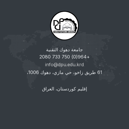
جامعة دهوك التقنية
+964(0) 750 733 2080
info@dpu.edu.krd
61 طريق زاخو، حي مازي، دهوك 1006،
إقليم كوردستان، العراق