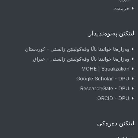
خزمەت
لینکێن پەیوەندیدار
وەزارەتا خواندنا باڵا وڤەکولینێن زانستی - کوردستان
وەزارەتا خواندنا باڵا وڤەکولینێن زانستی - عيراق
MOHE | Equalization
Google Scholar - DPU
ResearchGate - DPU
ORCID - DPU
لینکێن دەرەکی