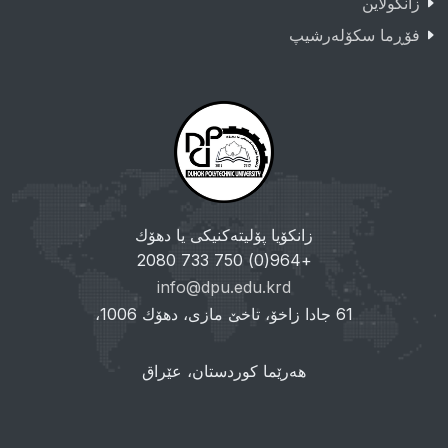
زانکولاین
فۆڕما سکۆلەرشیپ
زانکۆیا پۆلیتەکنیکی یا دهۆك
+964(0) 750 733 2080
info@dpu.edu.krd
61 جادا زاخۆ، تاخێ مازی، دهۆك 1006،
هەرێما کوردستان، عێراق