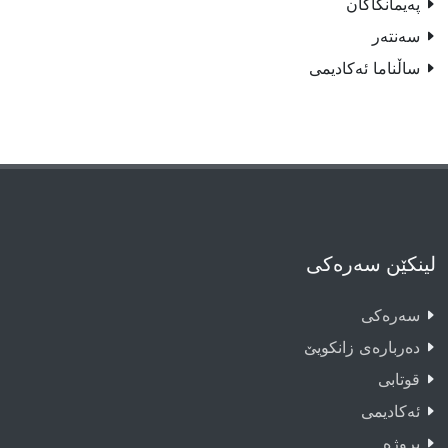
پەیمانگاکان
سەنتەر
ساڵناما ئەکادیمی
لینکێن سەرەکی
سەرەکى
دەربارەى زانکویێ
قوتابى
ئەکادیمى
پروژە