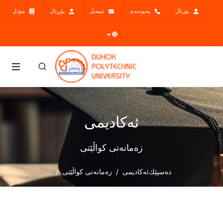
پۆرتاڵ
پەیوەندی
ئیمەیڵ
پۆڕتال
مۆدل
ئەکادیمی
زەمانەتی کواڵێتی
دەسپێك
ئەکادیمی
زەمانەتی کواڵێتی