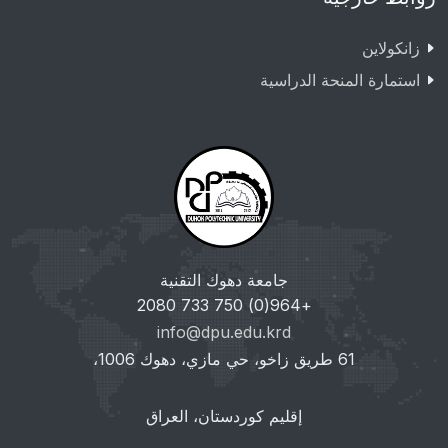
زانکولاین
استمارة المنحة الدراسية
جامعة دهوك التقنية
+964(0) 750 733 2080
info@dpu.edu.krd
61 طريق زاخو، حي مازي، دهوك 1006،
إقليم كوردستان، العراق