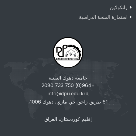
زانکولاین
استمارة المنحة الدراسية
جامعة دهوك التقنية
+964(0) 750 733 2080
info@dpu.edu.krd
61 طريق زاخو، حي مازي، دهوك 1006،
إقليم كوردستان، العراق