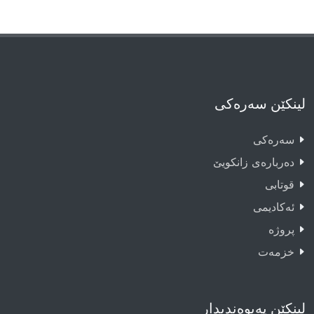
لینکێن سەرەکی
سەرەکى
دەربارەى زانکویێ
قوتابى
ئەکادیمى
پروژە
خزمەت
لینکێن پەیوەندیدار