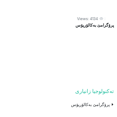
Views: 4134
پرۆگرامێ بەکالۆریۆس
ته‌كنولوجیا زانیاری
پرۆگرامێ بەکالۆریۆس