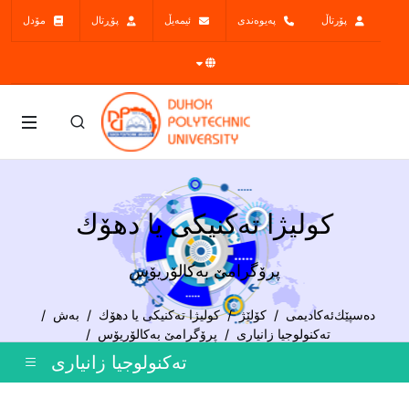
پۆرتاڵ
پەیوەندی
ئیمەیڵ
پۆڕتال
مۆدل
کولیژا تەکنیکى یا دهۆك
پرۆگرامێ بەکالۆریۆس
دەسپێك
ئەکادیمی
کۆلێژ
کولیژا تەکنیکى یا دهۆك
بەش
ته‌كنولوجیا زانیاری
پرۆگرامێ بەکالۆریۆس
ته‌كنولوجیا زانیاری