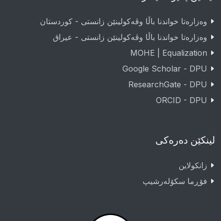
وەزارەتا خواندنا باڵا وڤەکولینێن زانستی - کوردستان
وەزارەتا خواندنا باڵا وڤەکولینێن زانستی - عيراق
MOHE | Equalization
Google Scholar - DPU
ResearchGate - DPU
ORCID - DPU
لینکێن دەرەکی
زانکولاین
فۆڕما سکۆلەرشیپ