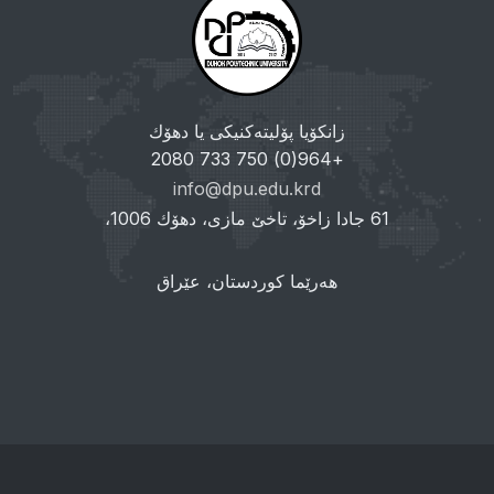
زانکۆیا پۆلیتەکنیکی یا دهۆك
+964(0) 750 733 2080
info@dpu.edu.krd
61 جادا زاخۆ، تاخێ مازی، دهۆك 1006،
هەرێما کوردستان، عێراق