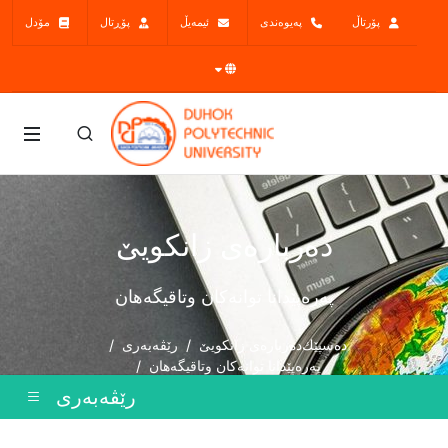
پۆرتاڵ
پەیوەندی
ئیمەیڵ
پۆڕتال
مۆدل
ده‌رباره‌ی زانكویێ
په‌ره‌پێدانا توانه‌كان وتاقيگه‌هان
دەسپێك
ده‌رباره‌ی زانكویێ
رێڤەبەری
په‌ره‌پێدانا توانه‌كان وتاقيگه‌هان
رێڤەبەری