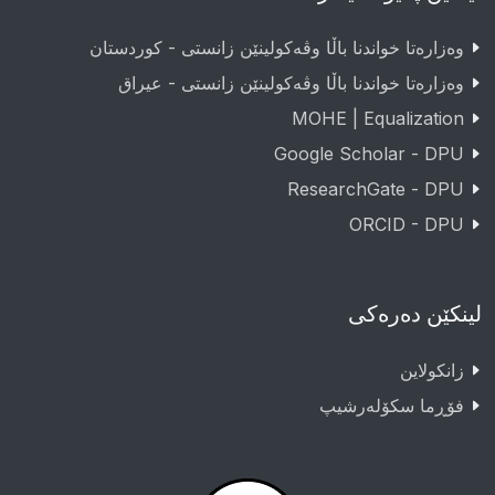
وەزارەتا خواندنا باڵا وڤەکولینێن زانستی - کوردستان
وەزارەتا خواندنا باڵا وڤەکولینێن زانستی - عيراق
MOHE | Equalization
Google Scholar - DPU
ResearchGate - DPU
ORCID - DPU
لینکێن دەرەکی
زانکولاین
فۆڕما سکۆلەرشیپ