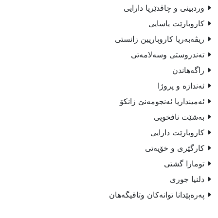
وردبينى و چاڤدێريا دارايى
كاروبارێت یاسایی
ریڤەبەریا کاروباریین زانستى
ته‌ندروستى وسه‌لامه‌تى
راگه‌هاندن
ئه‌ندازه‌ و پروژا
ئه‌مینداریا ئه‌نجومه‌نێ زانكۆ
به‌شێت نافخويى
كاروبارێت دارايى
كارگێرى و خۆیه‌تی
تومارا گشتى
دلنیا جوری
په‌ره‌پێدانا توانه‌كان وتاقيگه‌هان