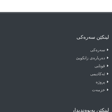
لینکێن سەرەکی
سەرەکى
دەربارەى زانکویێ
قوتابى
ئەکادیمى
پروژە
خزمەت
لینکێن پەیوەندیدار