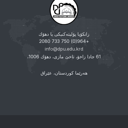
زانکۆیا پۆلیتەکنیکی یا دهۆك
+964(0) 750 733 2080
info@dpu.edu.krd
61 جادا زاخۆ، تاخێ مازی، دهۆك 1006،
هەرێما کوردستان، عێراق