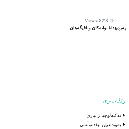
Views: 8218
په‌ره‌پێدانا توانه‌كان وتاقيگه‌هان
رێڤەبەری
تەکنەلوجیا زانیارى
پەیوەندیێن نێڤدەوڵەتی