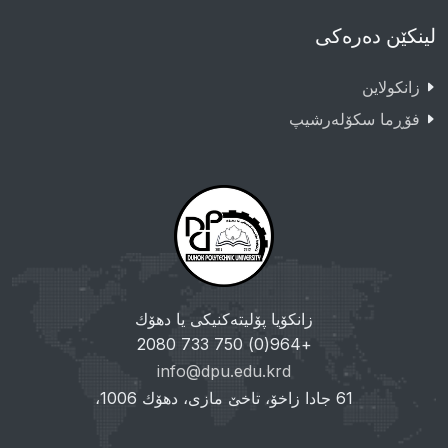
لینکێن دەرەکی
زانکولاین
فۆڕما سکۆلەرشیپ
زانکۆیا پۆلیتەکنیکی یا دهۆك
+964(0) 750 733 2080
info@dpu.edu.krd
61 جادا زاخۆ، تاخێ مازی، دهۆك 1006،