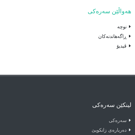
هەواڵێن سەرەکی
نوچە
ڕاگەهاندنەکان
ڤیدیۆ
لینکێن سەرەکی
سەرەکى
دەربارەى زانکویێ