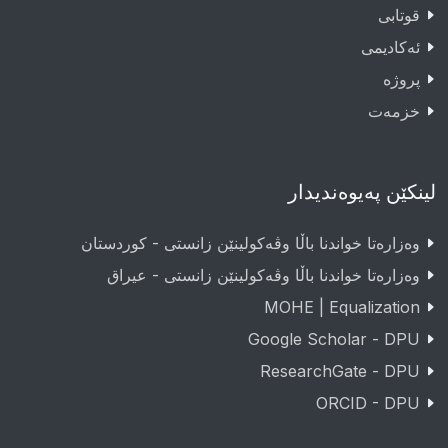
قوتابى
ئەکادیمى
پروژە
خزمەت
لینکێن پەیوەندیدار
وەزارەتا خواندنا باڵا وڤەکولینێن زانستی - کوردستان
وەزارەتا خواندنا باڵا وڤەکولینێن زانستی - عيراق
MOHE | Equalization
Google Scholar - DPU
ResearchGate - DPU
ORCID - DPU