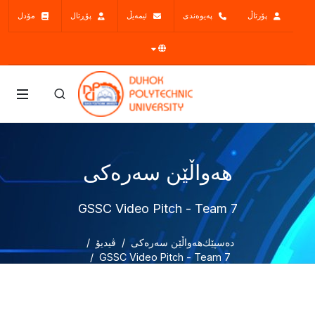
پۆرتاڵ
پەیوەندی
ئیمەیڵ
پۆڕتال
مۆدل
هەواڵێن سەرەکی
GSSC Video Pitch - Team 7
دەسپێك
هەواڵێن سەرەکی
ڤیدیۆ
GSSC Video Pitch - Team 7