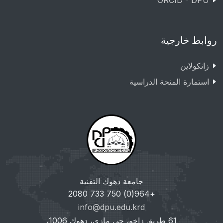
ORCID - DPU
روابط خارجية
زانکولاین
استمارة المنحة الدراسية
جامعة دهوك التقنية
+964(0) 750 733 2080
info@dpu.edu.krd
61 طريق زاخو، حي مازي، دهوك 1006،