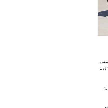
تقبل
الشؤون
رة
ع