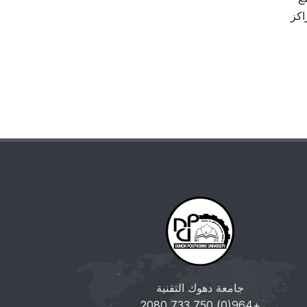
اكز
جامعة دهوك التقنية
+964(0) 750 733 2080