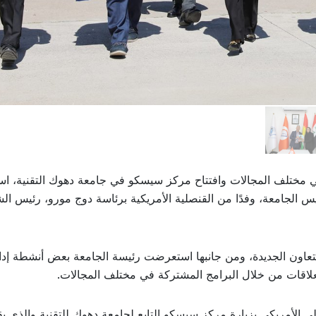
ي مختلف المجالات وافتتاح مركز سيسكو في جامعة دهوك التقنية، اس
2/4/20 ا. د. آري عادل، رئيس الجامعة، وفدًا من القنصلية الأمريكية برئاسة دوج مورو، رئيس 
التعاون الجديدة، ومن جانبها استعرضت رئيسة الجامعة بعض أنشطة إدا
علاقات من خلال البرامج المشتركة في مختلف المجالات.
الأمريكي بزيارة مركز سيسكو التابع لجامعة دهوك للتقنية والذي يق