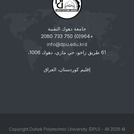
جامعة دهوك التقنية
+964(0) 750 733 2080
info@dpu.edu.krd
61 طريق زاخو، حي مازي، دهوك 1006،
إقليم كوردستان، العراق
© 2026 Copyright Duhok Polytechnic University (DPU) - All