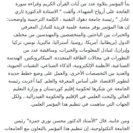
بدأ المؤتمر بتلاوة عدد من آيات القرآن الكريم وقراءة سورة
الفاتحة على أرواح الشهداء، وألقت " الاستاذة الدكتورة ئاري
عادل " رئيسة جامعة دهوك التقنية ، الكلمة الترحيبية واوضحت:
إن هذا المؤتمر يوفر منصة علمية فريدة للتبادل المعرفي
والخبرات بين الباحثين والمتخصصين والمهندسين من مختلف
الدول (بريطانيا، أمريكا، روسيا، أستراليا، ماليزيا، تونس، تركيا
وإيران)، لتبادل المعلومات والخبرات، ومناقشة عدد من
التطورات في مجالات الطاقة المتجددة، الميكاترونكس، الهندسة
الصناعية، الأنظمة الإلكترونية، الذكاء الصناعي، التقنيات الحيوية،
والعديد من التخصصات الأخرى، والعمل على وضع خطط جديدة
لتطوير الاقتصاد على أساس المعرفة والعلم. كما أعربت رئيسة
الجامعة عن شكرها لحكومة إقليم كوردستان و وزارة التعليم
العالي والبحث العلمي في الإقليم والحكومة الفيدرالية ، ولكل
الجهات التي ساهمت في تنظيم هذا المؤتمر العلمي.
ومن جانبه، قال "الأستاذ الدكتور محسن نوري حمزة" رئيس
الجامعة التكنولوجية، إن تنظيم هذا المؤتمر بالتعاون مع الجامعات