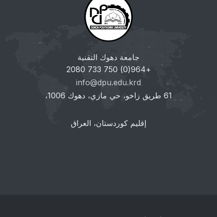
جامعة دهوك التقنية
+964(0) 750 733 2080
info@dpu.edu.krd
61 طريق زاخو، حي مازي، دهوك 1006،
إقليم كوردستان، العراق