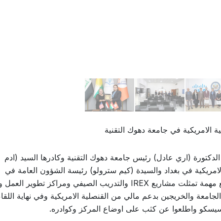
 الامريكية في جامعة دهوك التقنية
18/2/20 استقبلت الاستاذة الدكتورة (اري عادل) رئيس جامعة دهوك التقنية وكادرها السيد (ادم
امريكية في بغداد والسيدة (كيم سترولو) رئيسة الشؤون العامة في
القنصلية الامريكية العامة وناقش اللقاء عدة مواضيع مهمة تمثلت مشاريع IREX والتدريب الصيفي ومراكز تط
امعة والخريجين بدعم مالي من القنصلية الامريكية وفي نهاية اللقاء
سيسكو واطلعوا عن كثب على اوضاع المركز وكوادره.