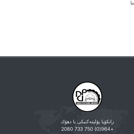
ا
زانکۆیا پۆلیتەکنیکی یا دهۆك
+964(0) 750 733 2080