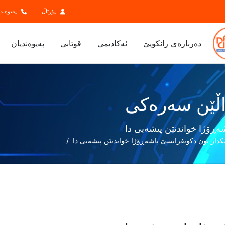
پۆرتاڵ
پەیوەند
ده‌رباره‌ی زانكویێ
ئەکادیمی
قوتابی
پەیوەندیان
ڵێن سەرەکی
ەڕۆژا خواندنێن پیشەیى دا
کدار بون دکونفرانسێ پاشەڕۆژا خواندنێن پیشەیى دا