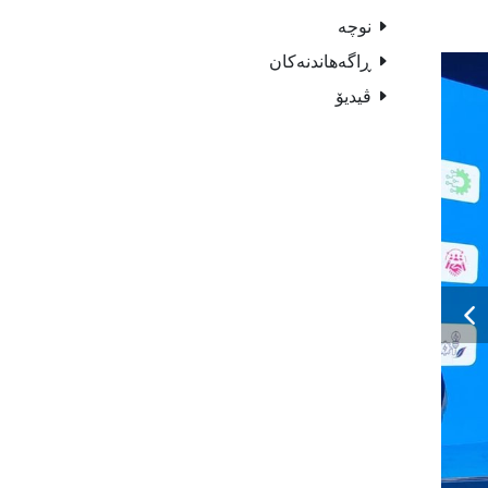
نوچە
ڕاگەهاندنەکان
ڤیدیۆ