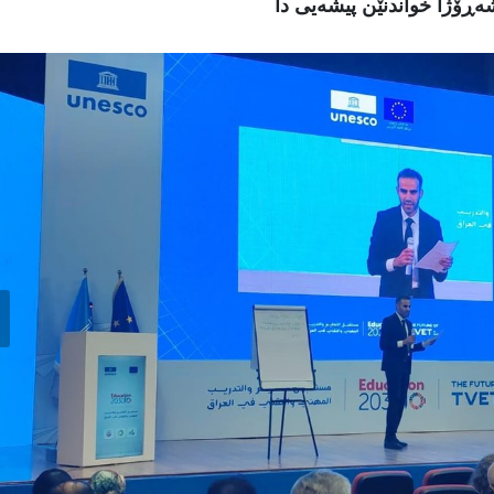
ەڕۆژا خواندنێن پیشەیى دا