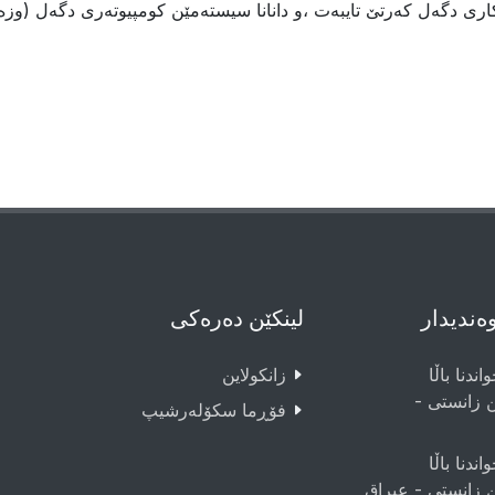
ارى دگەل کەرتێ تایبەت ،و دانانا سیستەمێن کومپیوتەرى دگەل (وزەی
وەندیدار
لینکێن دەرەکی
اندنا باڵا
زانکولاین
ن زانستی -
فۆڕما سکۆلەرشیپ
اندنا باڵا
ن زانستی - عيراق