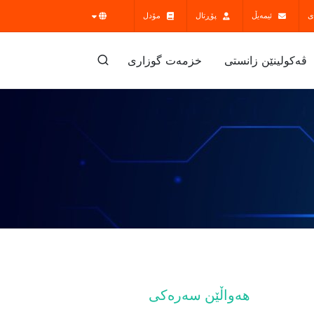
ی
ئیمەیڵ
پۆڕتال
مۆدل
ڤه‌كولينێن زانستى
خزمەت گوزارى
هەواڵێن سەرەکی