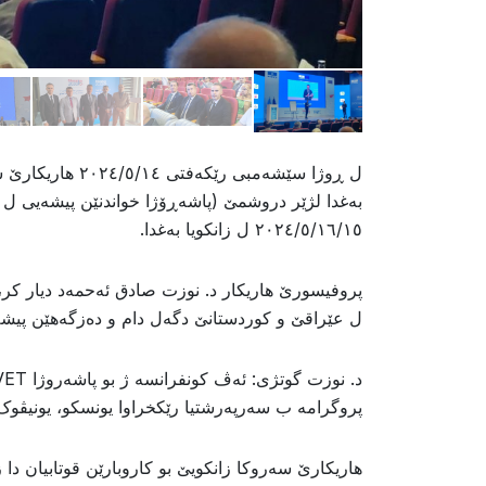
ل ڕوژا سێشەمبی 
بەغدا لژێر دروشمێ (پاشەڕۆژا خواندنێن پیشەیى ل 
۲۰۲٤/٥/۱٦/۱٥ ل زانکویا بەغدا.
پروفیسورێ هاریکار د. نوزت صادق ئەحمەد دیار کر، 
ل عێراقێ و کوردستانێ دگەل دام و دەزگەهێن پیشەیى و رێکخراوێن NGO یێن گرێدایى خولێ
پروگرامە ب سەرپەرشتیا رێکخراوا یونسکو، یونیڤوک،
هاریکارێ سەروکا زانکویێ بو کاروبارێن قوتابیان دا