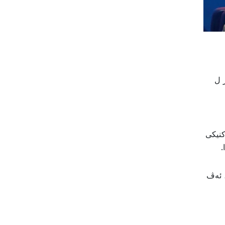
کر ل
کنیکى
 ل عیراقێ، ئەڤ