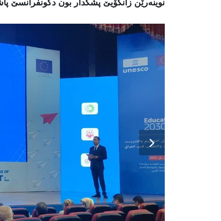
نوینەرێن زانکۆیێ پشکدار بون دکونفرانسێ پاش