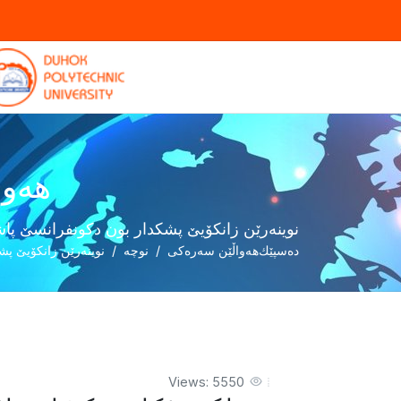
هەوا
نوینەرێن زانکۆیێ پشکدار بون دکونفرانسێ پاش
دەسپێك
هەواڵێن سەرەکی
نوچە
نوینەرێن زانکۆیێ پش
Views: 5550