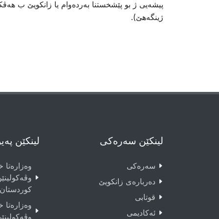
پیشەیى ژ بو پێشخستنا بەردەوام یا زانکویێ ب هەڤک
ژینگەهێ).
لینکێن سەرەکی
لینکێن پەی
سەرەکى
وەزارەتا خو
وڤەکولینێ
دەربارەى زانکویێ
کوردستان
قوتابى
وەزارەتا خو
ئەکادیمى
وڤەکولینێ