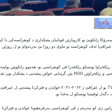
رێکەفتى ۲۰۲٤/٥/۱٤ هاریکارێ سەرۆکا زانکۆیێ بو کاروبارێن قوتابیان پشکدارى د کونفرانسەکى دا 
عیراقێ) ئەڤ کونفرانسە بو ماوێ دو روژا یێ بەردەوام بو ل ڕوژێن
ڕێکخراوا یونسکو رێکخەرا ڤى کونفرانسى بو، هەموو زانکویێن پولیتە
ن پیشەیى د پشکدار بون تێدا.
د. نوزت گوتژی: ئەڤ کونفرانسە ژ بو پاشەروژا TVET بو ل عێراقێ ژ ٢٠٢٢-٢٠٣١ خواندن و فێرکرنا پیشەیى
 دگەل ئوفیسا یونسکو ل بەغدا بو.
 زانین ژی کو مەرەم ژ ڤی کونفرانسی بەرفرەهبونا خواندن و فێرکرنا