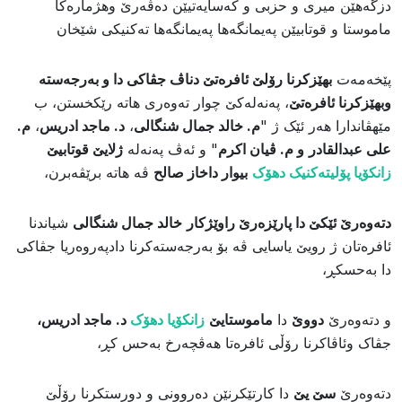
دزگەهێن میری و حزبی و کەسایەتیێن دەڤەرێ وهژمارەکا
ماموستا و قوتابیێن پەیمانگەها پەیمانگەها تەکنیکی شێخان
پێخەمەت
بهێزکرنا رۆلێ ئافرەتێ دناڤ جڤاکی دا و بەرجەستە
وبهێزکرنا ئافرەتێ
، پەنەلەکێ چوار تەوەری هاتە رێکخستن، ب
مێهڤاندارا هەر ئێک ژ "
م. خالد جمال شنگالی
،
د. ماجد ادریس
،
م.
علی عبدالقادر
و م. ڤیان اکرم
" و ئەڤ پەنەلە
ژلایێ قوتابیێ
زانکۆیا پۆلیتەکنیک دهۆک
بیوار داخاز صالح
ڤە هاتە برێڤەبرن،
دتەوەرێ ئێکێ دا پارێزەرێ راوێژکار
خالد جمال شنگالی
شیاندنا
ئافرەتان ژ رویێ یاسایی ڤە بۆ بەرجەستەکرنا دادپەروەریا جڤاکی
دا بەحسکڕ،
و دتەوەرێ
دووێ
دا
ماموستایێ
زانکۆیا دهۆک
د. ماجد ادریس،
جڤاک وئاڤاکرنا رۆڵى ئافرەتا هەڤچەرخ بەحس کڕ،
دتەوەرێ
سێ یێ
دا کارتێکرنێن دەروونی و دورستکرنا رۆڵێ