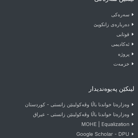
سەرەکى
دەربارەى زانکویێ
قوتابى
ئەکادیمى
پروژە
خزمەت
لینکێن پەیوەندیدار
وەزارەتا خواندنا باڵا وڤەکولینێن زانستی - کوردستان
وەزارەتا خواندنا باڵا وڤەکولینێن زانستی - عيراق
MOHE | Equalization
Google Scholar - DPU