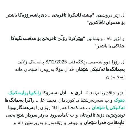
ل ژێر دروشمێ "
بپشتەڤانیکرنا ئافرەتێ .. دێ پاشەرۆژەکا باشتر
بۆ هەموان ئاڤاکەین"
و لژێر ناڤ ونیشانێن "
بهێزکرنا رۆڵێ ئافرەتێ بۆ هەڤسەنگیەکا
جڤاکی یا باشتر
"
ل رۆژا دوو شەمبی رێککەفتی 8/12/2025 پەنەلەک ژلایێ
پەیمانگەها تەکنیکی شێخان
ڤە ل هۆلا پەروەردا شێخان هاتە
ئەنجامدان.
لژێر چاڤدێریا
پ. د. ئـــاری عـــادل، سەرۆکا
زانکویا پولیتەکنیک
دهوک
و ب سەرپەرشتیا د. کوردمان محمد علی، راگرا
پەیمانگەها
تەکنیکی یا شێخان
ب هەلکەفتا هەوا 16 رۆژی یا
بەرهەنگاربوونا
توندوتیژیێ دژێ ئافرەتان
و ب ئامادەبوونا
بەرێز سردار شێخ یحیى
قایمقامێ قەزا شێخان
و نوینەر و رێڤەبەر و بەرپرسێن دام و