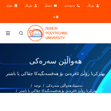
پۆرتاڵ
پەیوەندی
ئیمەیڵ
پۆڕتال
مۆدل
هەواڵێن سەرەکی
بهێزکرنا رۆڵێ ئافرەتێ بۆ هەڤسەنگیەکا جڤاکی یا باشتر
دەسپێك
هەواڵێن سەرەکی
نوچە
بهێزکرنا رۆڵێ ئافرەتێ بۆ هەڤسەنگیەکا جڤاکی یا باشتر