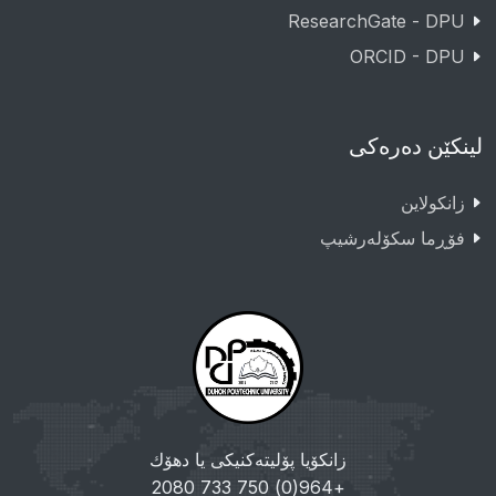
ResearchGate - DPU
ORCID - DPU
لینکێن دەرەکی
زانکولاین
فۆڕما سکۆلەرشیپ
زانکۆیا پۆلیتەکنیکی یا دهۆك
+964(0) 750 733 2080