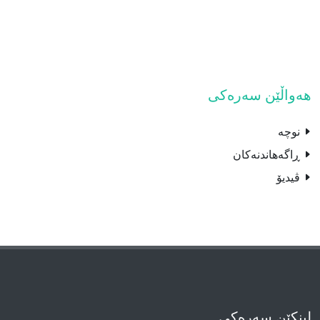
هەواڵێن سەرەکی
نوچە
ڕاگەهاندنەکان
ڤیدیۆ
لینکێن سەرەکی