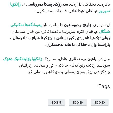
ئافرەتێ دجڤاکی دا ژلایێ
سەرۆکێ پشکا دەروناسی
ل
زانکۆیا
نەوروز
م. علی عبدالقادر
، ڤە هاتە بەحسکرن،
ل تەوەرێ
چارێ و دویماهیێ
دا ماموستایا
پەیمانگەها تەکنیکی
شنگال
م. ڤیان اکرم
بەرپرسا ناڤەندا ئافرەتێن قەزا سێمێلێ
،
رۆلێ ئێکەتیا ئافرەتێن کوردستانێ دبهێزکرنا شیانێت ئافرەتان و
پاراستنا وان د جڤاکی دا هاتە بەحسکرن
،
و ل دومیاهیێ
پ. د. ئاری عادل
، سەرۆکا
زانکۆیا پۆلیتەکنیک دهۆک
سۆپاسیا رێکخەرێن ئەڤێ چالاکیێ کڕ و مەتالێ رێزلێنان
پێشکێشی رێڤەبەرێ پەنەلى و مێهڤانێن پەنەلی کڕ.
Tags
SDG 5
SDG 16
SDG 10