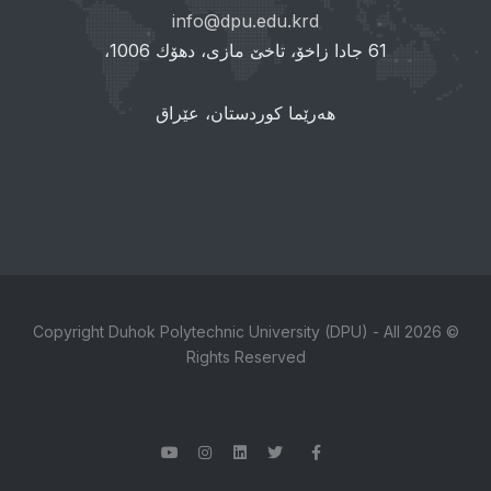
info@dpu.edu.krd
61 جادا زاخۆ، تاخێ مازی، دهۆك 1006،
هەرێما کوردستان، عێراق
© 2026 Copyright Duhok Polytechnic University (DPU) - All
Rights Reserved