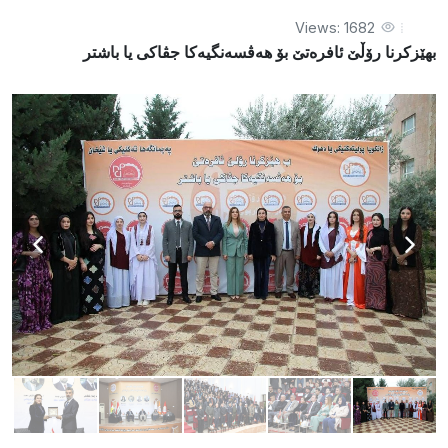
Views: 1682
بهێزکرنا رۆڵێ ئافرەتێ بۆ هەڤسەنگیەکا جڤاکی یا باشتر