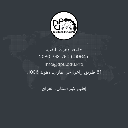
جامعة دهوك التقنية
+964(0) 750 733 2080
info@dpu.edu.krd
61 طريق زاخو، حي مازي، دهوك 1006،
إقليم كوردستان، العراق