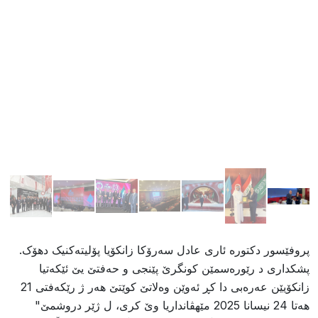
پروفێسور دکتورە ئاری عادل سەرۆکا زانکۆیا پۆلیتەکنیک دهۆک.
پشکداری د رێورەسمێن کونگرێ پێنجی و حەفتێ یێ ئێکەتیا
زانکۆیێن عەرەبی دا کڕ ئەوێن وەلاتێ کوێتێ هەر ژ رێکەفتی 21
هەتا 24 نیسانا 2025 مێهڤانداریا وێ کری، ل ژێر دروشمێ"