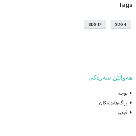
Tags
SDG 17
SDG 4
هەواڵێن سەرەکی
نوچە
ڕاگەهاندنەکان
ڤیدیۆ