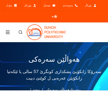
پۆرتاڵ
پەیوەندی
ئیمەیڵ
پۆڕتال
مۆدل
هەواڵێن سەرەکی
سەرۆکا زانکۆیێ پشکداری کونگرێ 57 سالی یا ئێکەتیا
زانکۆیێن عەرەبی ل کوێتێ دبیت
دەسپێك
هەواڵێن سەرەکی
نوچە
سەرۆکا زانکۆیێ پشکداری کونگرێ 57 سالی یا ئێکەتیا زانکۆیێن
عەرەبی ل کوێتێ دبیت