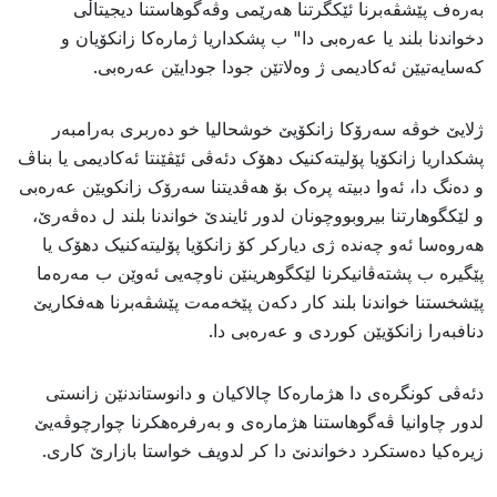
بەرەف پێشڤەبرنا ئێکگرتنا هەرێمی وڤەگوهاستنا دیجیتاڵی
دخواندنا بلند یا عەرەبی دا" ب پشکداریا ژمارەکا زانکۆیان و
کەسایەتیێن ئەکادیمی ژ وەلاتێن جودا جودایێن عەرەبی.
ژلایێ خوڤە سەرۆکا زانکۆیێ خوشحالیا خو دەربری بەرامبەر
پشکداریا زانکۆیا پۆلیتەکنیک دهۆک دئەڤی ئێڤێنتا ئەکادیمی یا بناڤ
و دەنگ دا، ئەوا دبیتە پرەک بۆ هەڤدیتنا سەرۆک زانکویێن عەرەبی
و لێکگوهارتنا بیروبووچونان لدور ئایندێ خواندنا بلند ل دەڤەرێ،
هەروەسا ئەو چەندە ژی دیارکر کۆ زانکۆیا پۆلیتەکنیک دهۆک یا
پێگیرە ب پشتەڤانیکرنا لێکگوهرینێن ناوچەیی ئەوێن ب مەرەما
پێشخستنا خواندنا بلند کار دکەن پێخەمەت پێشڤەبرنا هەفکاریێ
دنافبەرا زانکۆیێن کوردی و عەرەبی دا.
دئەڤى کونگرەى دا هژمارەکا چالاکیان و دانوستاندنێن زانستى
لدور چاوانیا ڤەگوهاستنا هژمارەى و بەرفرەهکرنا چوارچوڤەیێ
زیرەکیا دەستکرد دخواندنێ دا کر لدویف خواستا بازارێ کارى.