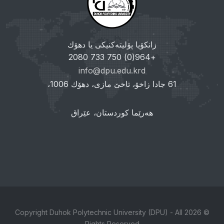
زانکۆیا پۆلیتەکنیکی یا دهۆك
+964(0) 750 733 2080
info@dpu.edu.krd
61 جادا زاخۆ، تاخێ مازی، دهۆك 1006،
هەرێما کوردستان، عێراق
© 2026 Copyright Duhok Polytechnic University (DPU) - All
Rights Reserved