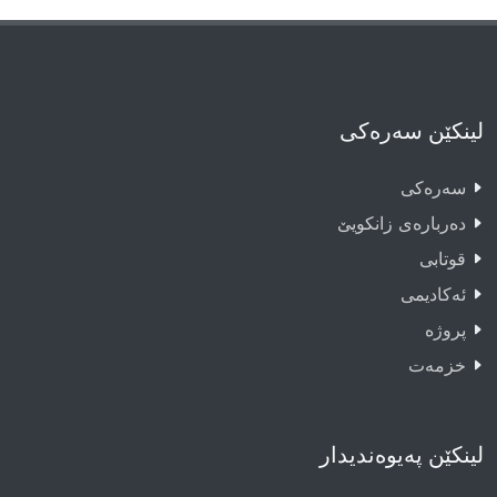
لینکێن سەرەکی
سەرەکى
دەربارەى زانکویێ
قوتابى
ئەکادیمى
پروژە
خزمەت
لینکێن پەیوەندیدار