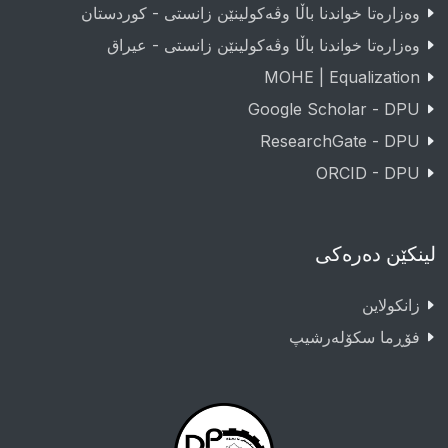
وەزارەتا خواندنا باڵا وڤەکولینێن زانستی - کوردستان
وەزارەتا خواندنا باڵا وڤەکولینێن زانستی - عيراق
MOHE | Equalization
Google Scholar - DPU
ResearchGate - DPU
ORCID - DPU
لینکێن دەرەکی
زانکولاین
فۆڕما سکۆلەرشیپ