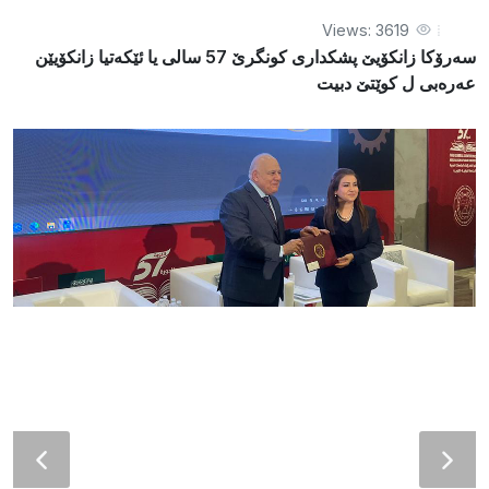
Views: 3619
سەرۆکا زانکۆیێ پشکداری کونگرێ 57 سالی یا ئێکەتیا زانکۆیێن
عەرەبی ل کوێتێ دبیت