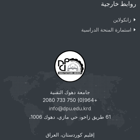
روابط خارجية
زانکولاین
استمارة المنحة الدراسية
جامعة دهوك التقنية
+964(0) 750 733 2080
info@dpu.edu.krd
61 طريق زاخو، حي مازي، دهوك 1006،
إقليم كوردستان، العراق