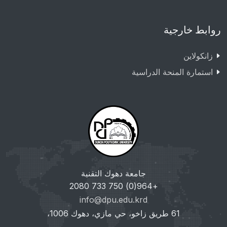
روابط خارجية
زانکولاین
استمارة المنحة الدراسية
جامعة دهوك التقنية
+964(0) 750 733 2080
info@dpu.edu.krd
61 طريق زاخو، حي مازي، دهوك 1006،