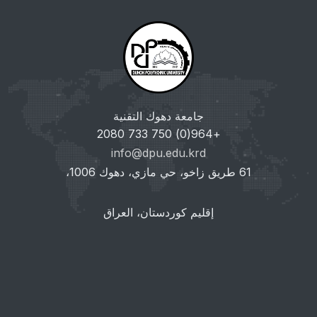
جامعة دهوك التقنية
+964(0) 750 733 2080
info@dpu.edu.krd
61 طريق زاخو، حي مازي، دهوك 1006،
إقليم كوردستان، العراق