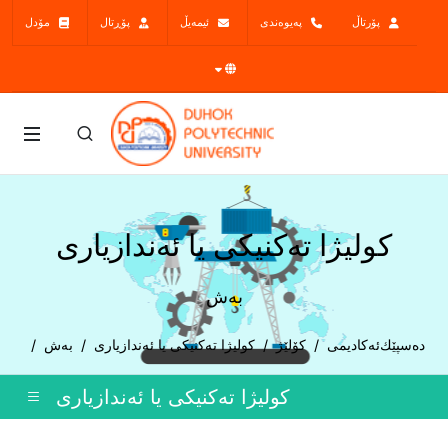
پۆرتاڵ
پەیوەندی
ئیمەیڵ
پۆڕتال
مۆدل
کولیژا تەکنیکى یا ئەندازیارى
بەش
دەسپێك
ئەکادیمی
کۆلێژ
کولیژا تەکنیکى یا ئەندازیارى
بەش
کولیژا تەکنیکى یا ئەندازیارى