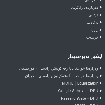
دەربارەى زانکویێ
قوتابى
ئەکادیمى
پروژە
خزمەت
لینکێن پەیوەندیدار
وەزارەتا خواندنا باڵا وڤەکولینێن زانستی - کوردستان
وەزارەتا خواندنا باڵا وڤەکولینێن زانستی - عيراق
MOHE | Equalization
Google Scholar - DPU
ResearchGate - DPU