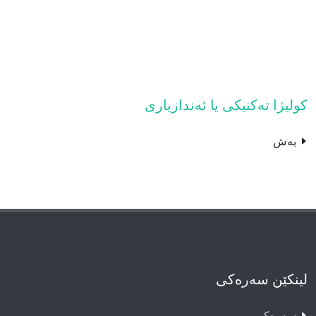
کولیژا تەکنیکى یا ئەندازیارى
بەش
لینکێن سەرەکی
سەرەکى