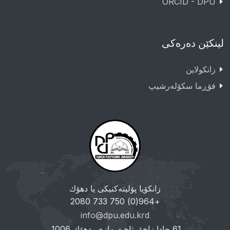
ORCID - DPU
لینکێن دەرەکی
زانکولاین
فۆڕما سکۆلەرشیپ
زانکۆیا پۆلیتەکنیکی یا دهۆك
+964(0) 750 733 2080
info@dpu.edu.krd
61 جادا زاخۆ، تاخێ مازی، دهۆك 1006،