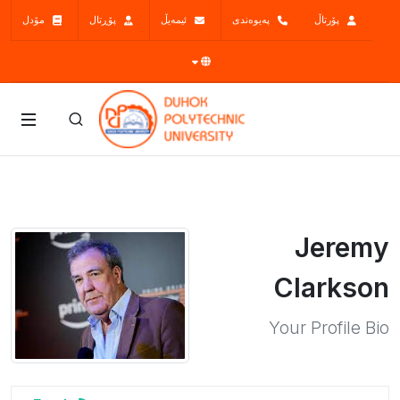
پۆرتاڵ
پەیوەندی
ئیمەیڵ
پۆڕتال
مۆدل
Jeremy
Clarkson
Your Profile Bio