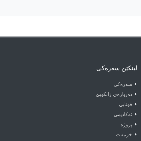
لینکێن سەرەکی
سەرەکى
دەربارەى زانکویێ
قوتابى
ئەکادیمى
پروژە
خزمەت