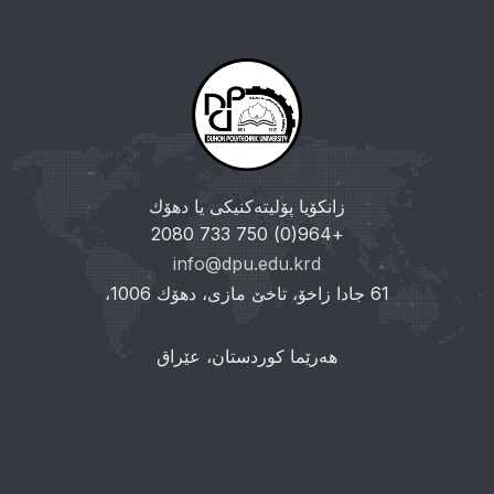
زانکۆیا پۆلیتەکنیکی یا دهۆك
+964(0) 750 733 2080
info@dpu.edu.krd
61 جادا زاخۆ، تاخێ مازی، دهۆك 1006،
هەرێما کوردستان، عێراق