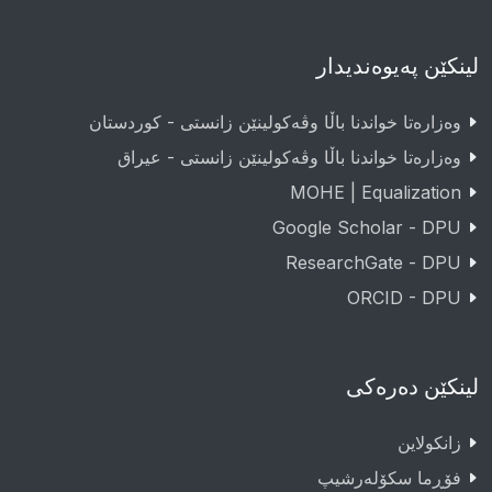
لینکێن پەیوەندیدار
وەزارەتا خواندنا باڵا وڤەکولینێن زانستی - کوردستان
وەزارەتا خواندنا باڵا وڤەکولینێن زانستی - عيراق
MOHE | Equalization
Google Scholar - DPU
ResearchGate - DPU
ORCID - DPU
لینکێن دەرەکی
زانکولاین
فۆڕما سکۆلەرشیپ