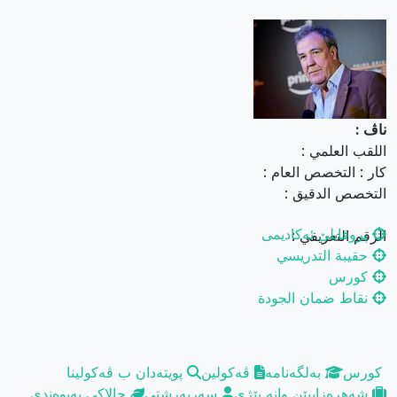
ناڤ :
اللقب العلمي :
کار : التخصص العام :
التخصص الدقيق :
پروفایلێ ئەکادیمی
الرقم التعريفي :
حقيبة التدريسي
کورس
نقاط ضمان الجودة
کورس
بەلگەنامە
ڤەکولین
پویتەدان ب ڤەکولینا
شەهرەزاییێن وانە بێژی
سەرپەرشتی
چالاکی
پەیوەندی