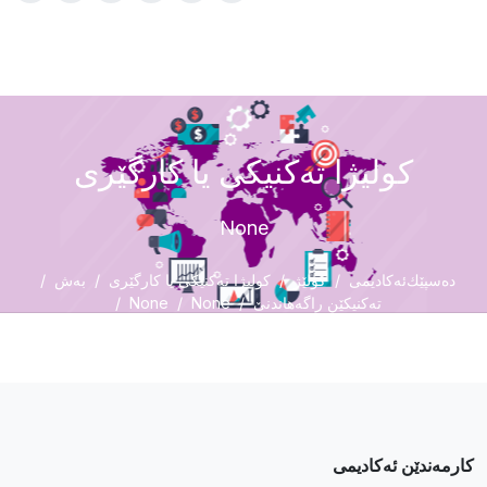
کولیژا تەکنیکى یا کارگێرى
None
دەسپێك
ئەکادیمی
کۆلێژ
کولیژا تەکنیکى یا کارگێرى
بەش
تەکنیکێن راگەهاندنێ
None
None
کارمەندێن ئەکادیمی