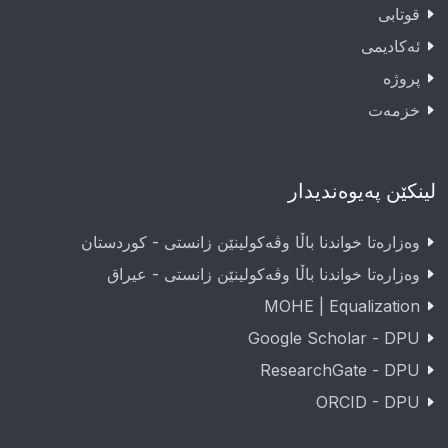
قوتابى
ئەکادیمى
پروژە
خزمەت
لینکێن پەیوەندیدار
وەزارەتا خواندنا باڵا وڤەکولینێن زانستی - کوردستان
وەزارەتا خواندنا باڵا وڤەکولینێن زانستی - عيراق
MOHE | Equalization
Google Scholar - DPU
ResearchGate - DPU
ORCID - DPU