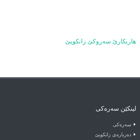
هاريكارێ سه‌روكێ زانكويێ
لینکێن سەرەکی
سەرەکى
دەربارەى زانکویێ