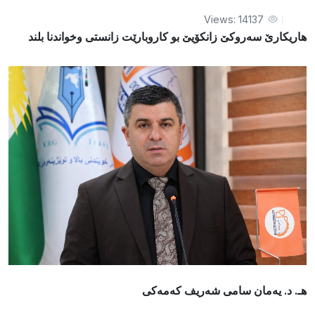
Views: 14137
هاريكارێ سه‌روكێ زانكۆيێ بو كاروبارێت زانستى وخواندنا بلند
هـ. د. یەمان سامی شەریف کەمەکى