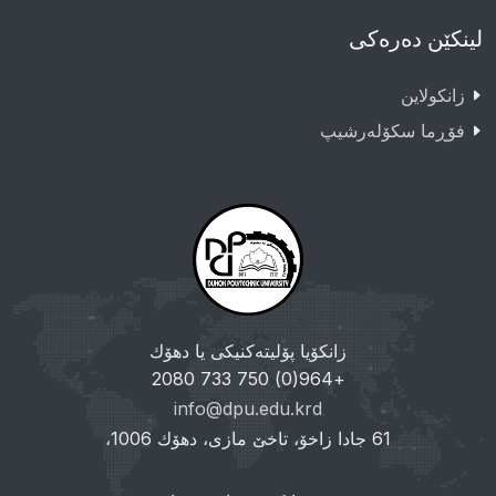
لینکێن دەرەکی
زانکولاین
فۆڕما سکۆلەرشیپ
زانکۆیا پۆلیتەکنیکی یا دهۆك
+964(0) 750 733 2080
info@dpu.edu.krd
61 جادا زاخۆ، تاخێ مازی، دهۆك 1006،