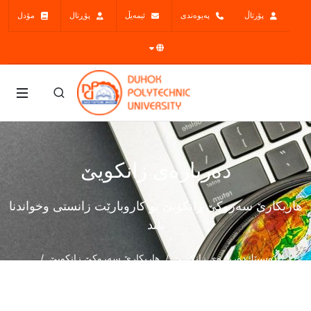
پۆرتاڵ
پەیوەندی
ئیمەیڵ
پۆڕتال
مۆدل
ده‌رباره‌ی زانكویێ
هاريكارێ سه‌روكێ زانكۆيێ بو كاروبارێت زانستى وخواندنا
بلند
دەسپێك
ده‌رباره‌ی زانكویێ
هاريكارێ سه‌روكێ زانكويێ
هاريكارێ سه‌روكێ زانكۆيێ بو كاروبارێت زانستى وخواندنا بلند