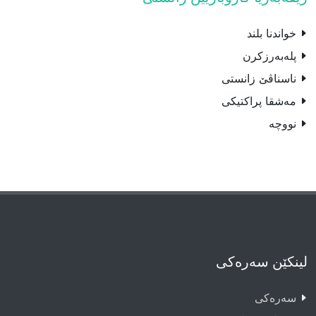
خواندنا بلند
پله‌بەرزکرن
ناسناڤێ زانستى
مەشقا پراکتیکى
نووچه‌
لینکێن سەرەکی
سەرەکى