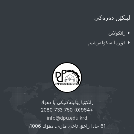
لینکێن دەرەکی
زانکولاین
فۆڕما سکۆلەرشیپ
زانکۆیا پۆلیتەکنیکی یا دهۆك
+964(0) 750 733 2080
info@dpu.edu.krd
61 جادا زاخۆ، تاخێ مازی، دهۆك 1006،