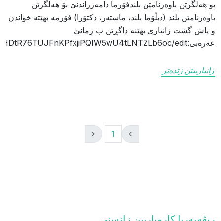
بو هەلگرێن باوەرنامێن بلندفۆرما دامەزراندنێ بۆ هەلگرێن
باوەرنامێن بلند (دبڵۆما بلند، ماستەر، دکتۆرا) فۆرمە بهێتە خواندن
و پاش گشت زانياری بهێنە داگڕتن ب زمانێ
عەرەبی:https://docs.google.com/forms/d/1fpRe4RfpHDtR76TUJFnKPfxjiPQIW5wU4tLNTZLb6oc/edit
زانیارییێن زێدەتر
1
ریڤەبەریا کاروباریین زانستى