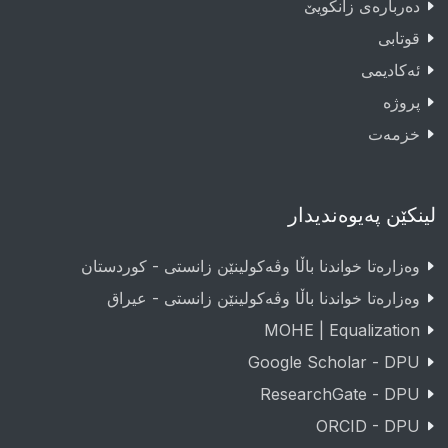
دەربارەى زانکویێ
قوتابى
ئەکادیمى
پروژە
خزمەت
لینکێن پەیوەندیدار
وەزارەتا خواندنا باڵا وڤەکولینێن زانستی - کوردستان
وەزارەتا خواندنا باڵا وڤەکولینێن زانستی - عيراق
MOHE | Equalization
Google Scholar - DPU
ResearchGate - DPU
ORCID - DPU