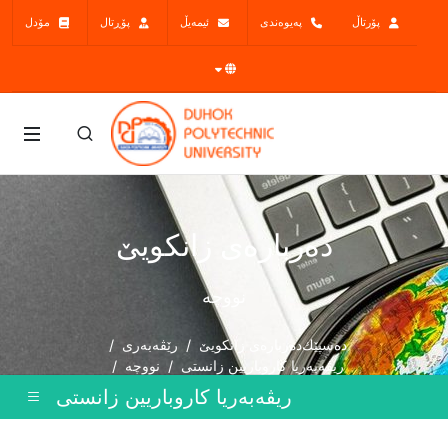
پۆرتاڵ
پەیوەندی
ئیمەیڵ
پۆڕتال
مۆدل
ده‌رباره‌ی زانكویێ
نووچه‌
دەسپێك
ده‌رباره‌ی زانكویێ
رێڤەبەری
ریڤەبەریا کاروباریین زانستى
نووچه‌
ریڤەبەریا کاروباریین زانستى