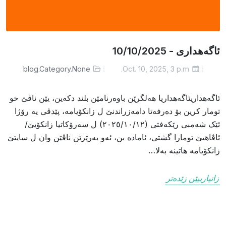
ئاگەهداری - 10/10/2025
blog.Category.None
Oct. 10, 2025, 3 p.m.
ئاگەهداریئاگەهداریا هەلگرێن باوەرنامێن بلند دکەین، یێن ناڤێ خو
تومار کرین بۆ دەرفەتا دامەزراندنێ ل زانکۆیامە، پێدڤی یە رۆژا
ئێک شەمبی رێکەفتی (٢٠٢٥/١٠/١٢) ل سەرۆکاتیا زانکۆیێ/
ئاڤاهیێ تومارا گشتی، ئامادە بن، ئەو بەرێزێن ناڤێن وان ل سایتێ
زانکۆیامە هاتینە بەلا…
زانیارییێن زێدەتر