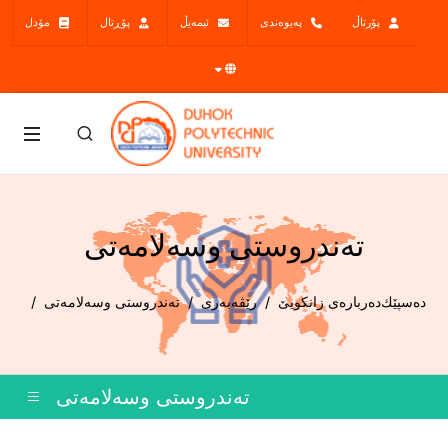
پۆرتاڵ
پەیوەندی
ئیمەیڵ
پۆڕتال
مۆدل
ته‌ندروستى وسه‌لامه‌تى
دەسپێك
ده‌رباره‌ی زانكویێ
رێڤەبەری
ته‌ندروستى وسه‌لامه‌تى
ته‌ندروستى وسه‌لامه‌تى