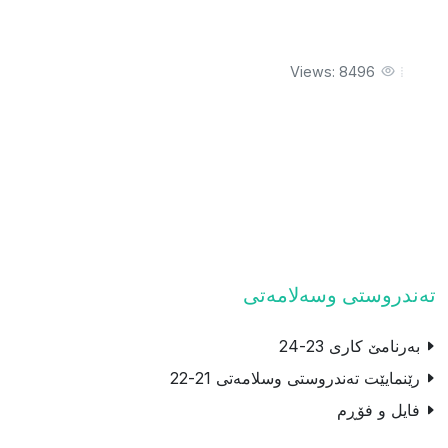
Views: 8496
ته‌ندروستى وسه‌لامه‌تى
بەرنامێ كارى 23-24
رێنمایێت تەندروستى وسلامەتى 21-22
فایل و فۆڕم