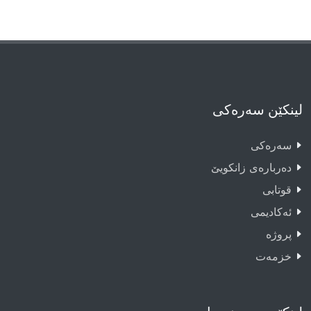
لینکێن سەرەکی
سەرەکى
دەربارەى زانکویێ
قوتابى
ئەکادیمى
پروژە
خزمەت