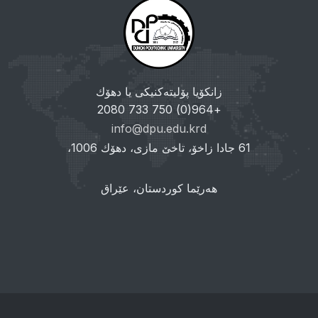
زانکۆیا پۆلیتەکنیکی یا دهۆك
+964(0) 750 733 2080
info@dpu.edu.krd
61 جادا زاخۆ، تاخێ مازی، دهۆك 1006،
هەرێما کوردستان، عێراق