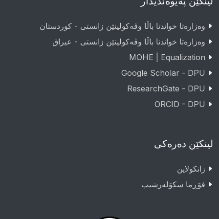
لینکێن پەیوەندیدار
وەزارەتا خواندنا باڵا وڤەکولینێن زانستی - کوردستان
وەزارەتا خواندنا باڵا وڤەکولینێن زانستی - عيراق
MOHE | Equalization
Google Scholar - DPU
ResearchGate - DPU
ORCID - DPU
لینکێن دەرەکی
زانکولاین
فۆڕما سکۆلەرشیپ