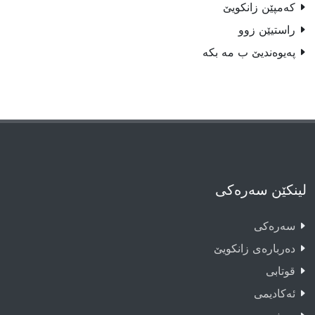
كه‌مپێن زانكويێ
راستیێن زوو
پەیوەندیێ ب مە بکە
لینکێن سەرەکی
سەرەکى
دەربارەى زانکویێ
قوتابى
ئەکادیمى