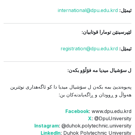
ئيمێل:
international@dpu.edu.krd
لێپرسينێن تومارا قوتابيان:
ئيمێل:
registration@dpu.edu.krd
ل سۆشیال میدیا مه‌ فۆڵۆو بکەن:
پەیوەندیێ بمه‌ بکەن ل سۆشیال میدیا دا كو ئاگه‌هداری نوێترین
هەواڵ و ڕوودان و ڕاگەیاندنەکان بن:
Facebook
: www.dpu.edu.krd
X
: @DpuUniversity
Instagram
: @duhok.polytechnic.university
LinkedIn
: Duhok Polytechnic University