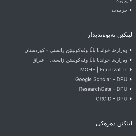
پروژە
خزمەت
لینکێن پەیوەندیدار
وەزارەتا خواندنا باڵا وڤەکولینێن زانستی - کوردستان
وەزارەتا خواندنا باڵا وڤەکولینێن زانستی - عيراق
MOHE | Equalization
Google Scholar - DPU
ResearchGate - DPU
ORCID - DPU
لینکێن دەرەکی