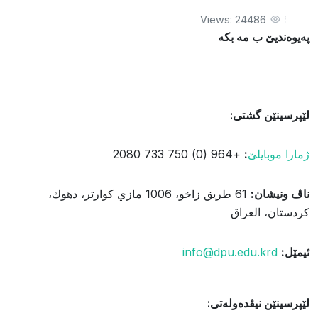
Views: 24486
پەیوەندیێ ب مە بکە
لێپرسينێن گشتى:
ژمارا موبايلێ
:
+964 (0) 750 733 2080
ناڤ ونيشان:
61 طريق زاخو، 1006 مازي كوارتر، دهوك،
كردستان، العراق
ئيمێل:
info@dpu.edu.krd
لێپرسينێن نيڤده‌وله‌تى: