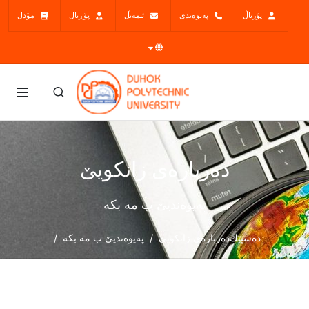
پۆرتاڵ
پەیوەندی
ئیمەیڵ
پۆڕتال
مۆدل
ده‌رباره‌ی زانكویێ
پەیوەندیێ ب مە بکە
دەسپێك
ده‌رباره‌ی زانكویێ
پەیوەندیێ ب مە بکە