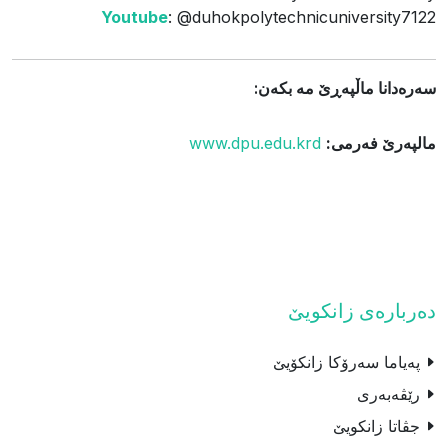
Youtube
: @duhokpolytechnicuniversity7122
سەره‌دانا ماڵپەڕێ مه‌ بکەن:
مالپه‌رێ فه‌رمى:
www.dpu.edu.krd
ده‌رباره‌ی زانكویێ
پەیاما سەرۆکا زانکۆیێ
رێڤەبەری
جڤاتا زانكويێ