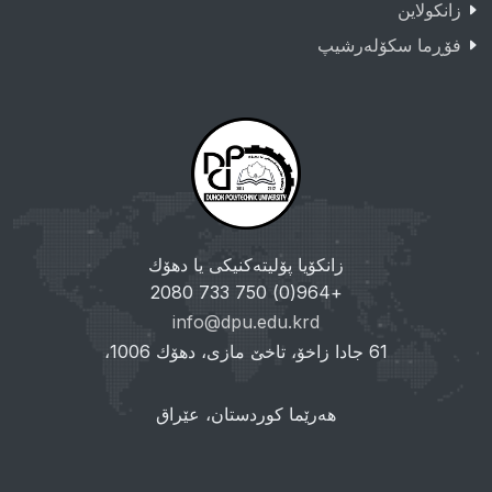
زانکولاین
فۆڕما سکۆلەرشیپ
زانکۆیا پۆلیتەکنیکی یا دهۆك
+964(0) 750 733 2080
info@dpu.edu.krd
61 جادا زاخۆ، تاخێ مازی، دهۆك 1006،
هەرێما کوردستان، عێراق