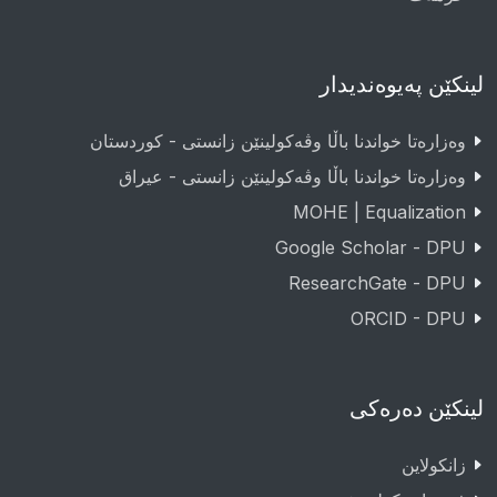
لینکێن پەیوەندیدار
وەزارەتا خواندنا باڵا وڤەکولینێن زانستی - کوردستان
وەزارەتا خواندنا باڵا وڤەکولینێن زانستی - عيراق
MOHE | Equalization
Google Scholar - DPU
ResearchGate - DPU
ORCID - DPU
لینکێن دەرەکی
زانکولاین