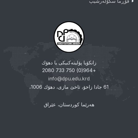
فۆڕما سکۆلەرشیپ
زانکۆیا پۆلیتەکنیکی یا دهۆك
+964(0) 750 733 2080
info@dpu.edu.krd
61 جادا زاخۆ، تاخێ مازی، دهۆك 1006،
هەرێما کوردستان، عێراق