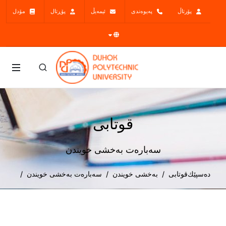
پۆرتاڵ
پەیوەندی
ئیمەیڵ
پۆڕتال
مۆدل
قوتابی
سەبارەت بەخشى خویندن
دەسپێك
قوتابی
بەخشى خویندن
سەبارەت بەخشى خویندن