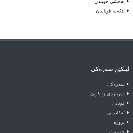
بەخشى خویندن
ئێکەتیا قوتابیان
لینکێن سەرەکی
سەرەکى
دەربارەى زانکویێ
قوتابى
ئەکادیمى
پروژە
خزمەت