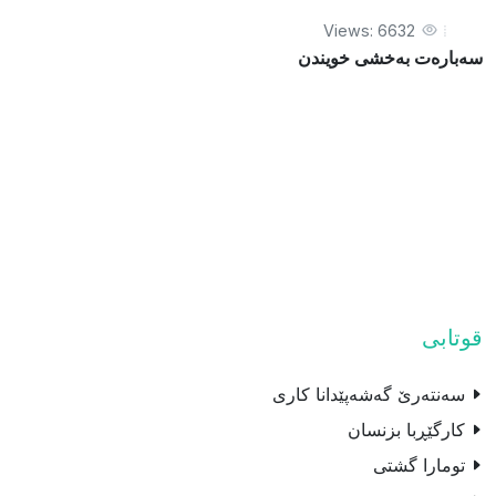
Views: 6632
سەبارەت بەخشى خویندن
قوتابی
سه‌نته‌رێ گه‌شه‌پێدانا كارى
کارگێڕبا بزنسان
تومارا گشتى